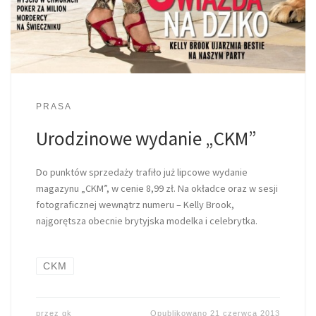
PRASA
Urodzinowe wydanie „CKM”
Do punktów sprzedaży trafiło już lipcowe wydanie
magazynu „CKM”, w cenie 8,99 zł. Na okładce oraz w sesji
fotograficznej wewnątrz numeru – Kelly Brook,
najgorętsza obecnie brytyjska modelka i celebrytka.
CKM
przez
gk
Opublikowano
21 czerwca 2013