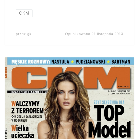
CKM
przez
gk
Opublikowano
21 listopada 2013