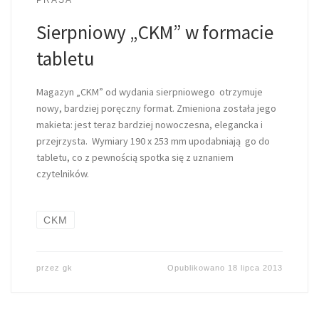
Sierpniowy „CKM” w formacie
tabletu
Magazyn „CKM” od wydania sierpniowego otrzymuje
nowy, bardziej poręczny format. Zmieniona została jego
makieta: jest teraz bardziej nowoczesna, elegancka i
przejrzysta. Wymiary 190 x 253 mm upodabniają go do
tabletu, co z pewnością spotka się z uznaniem
czytelników.
CKM
przez
gk
Opublikowano
18 lipca 2013