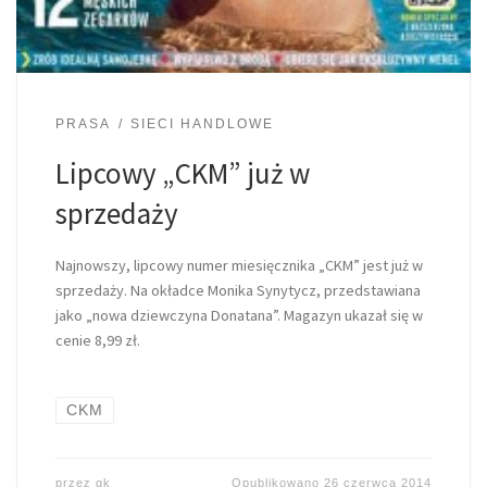
PRASA
SIECI HANDLOWE
Lipcowy „CKM” już w
sprzedaży
Najnowszy, lipcowy numer miesięcznika „CKM” jest już w
sprzedaży. Na okładce Monika Synytycz, przedstawiana
jako „nowa dziewczyna Donatana”. Magazyn ukazał się w
cenie 8,99 zł.
CKM
przez
gk
Opublikowano
26 czerwca 2014