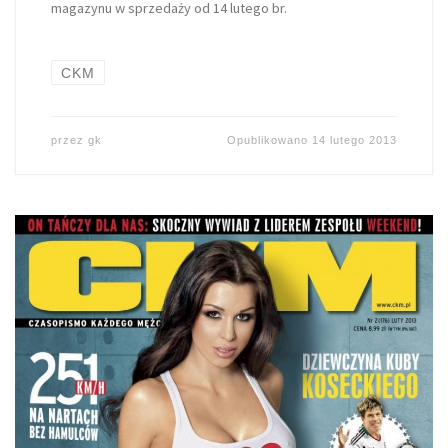
magazynu w sprzedaży od 14 lutego br.
CKM
przez
gk
Opublikowano
14 lutego 2013