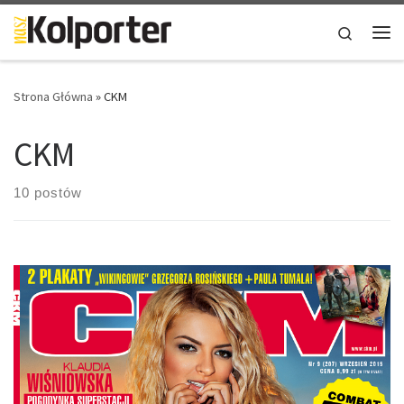
Skip to content
Search
Me
Strona Główna
»
CKM
CKM
10 postów