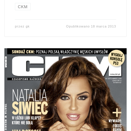
CKM
przez
gk
Opublikowano
18 marca 2013