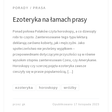
PORADY
PRASA
Ezoteryka na łamach prasy
Ponad połowa Polaków czyta horoskopy, a co dziesiąty
robi to często. Zainteresowanie tego typu lekturą
deklarują zarówno kobiety, jak i mężczyźni. Jako
społeczeństwo nie jesteśmy wyjątkiem –
przepowiedniami dotyczącymi przyszłości są w równie
wysokim stopniu zainteresowani Czesi, czy Amerykanie.
Horoskopy czy szerzej pojęta ezoteryka zawsze
cieszyły się w prasie popularnością, […]
ezoteryka
horoskopy
wróżby
przez
gk
Opublikowano
17 listopada 2023