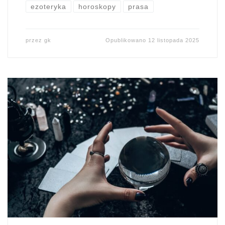
ezoteryka
horoskopy
prasa
przez
gk
Opublikowano
12 listopada 2025