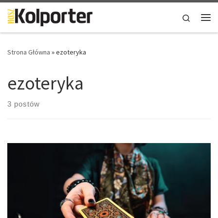
Skip to content
Search
Me
Strona Główna
»
ezoteryka
ezoteryka
3 postów