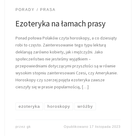
PORADY
PRASA
Ezoteryka na łamach prasy
Ponad połowa Polaków czyta horoskopy, a co dziesiąty
robi to często. Zainteresowanie tego typu lekturą
deklarują zarówno kobiety, jak i mężczyźni. Jako
społeczeństwo nie jesteśmy wyjątkiem –
przepowiedniami dotyczącymi przyszłości są w równie
wysokim stopniu zainteresowani Czesi, czy Amerykanie.
Horoskopy czy szerzej pojęta ezoteryka zawsze
cieszyły się w prasie popularnością, […]
ezoteryka
horoskopy
wróżby
przez
gk
Opublikowano
17 listopada 2023