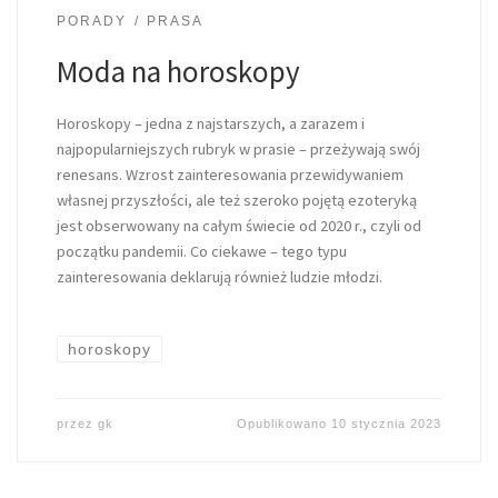
PORADY
PRASA
Moda na horoskopy
Horoskopy – jedna z najstarszych, a zarazem i
najpopularniejszych rubryk w prasie – przeżywają swój
renesans. Wzrost zainteresowania przewidywaniem
własnej przyszłości, ale też szeroko pojętą ezoteryką
jest obserwowany na całym świecie od 2020 r., czyli od
początku pandemii. Co ciekawe – tego typu
zainteresowania deklarują również ludzie młodzi.
horoskopy
przez
gk
Opublikowano
10 stycznia 2023