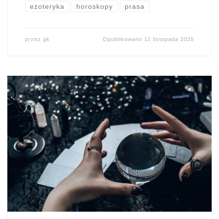
ezoteryka
horoskopy
prasa
przez
gk
Opublikowano
12 listopada 2025