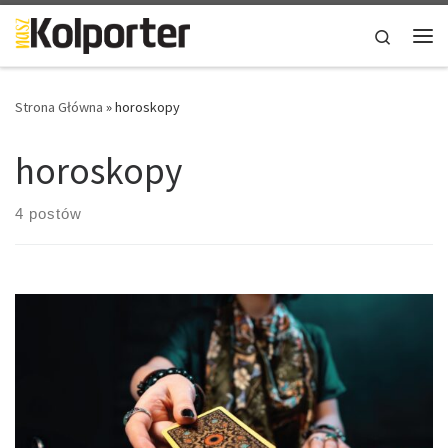
Skip to content
Search
Me
Strona Główna
»
horoskopy
horoskopy
4 postów