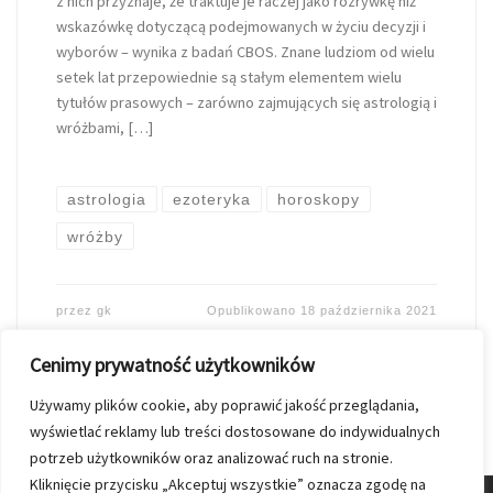
z nich przyznaje, że traktuje je raczej jako rozrywkę niż
wskazówkę dotyczącą podejmowanych w życiu decyzji i
wyborów – wynika z badań CBOS. Znane ludziom od wielu
setek lat przepowiednie są stałym elementem wielu
tytułów prasowych – zarówno zajmujących się astrologią i
wróżbami, […]
astrologia
ezoteryka
horoskopy
wróżby
przez
gk
Opublikowano
18 października 2021
Cenimy prywatność użytkowników
Używamy plików cookie, aby poprawić jakość przeglądania,
wyświetlać reklamy lub treści dostosowane do indywidualnych
potrzeb użytkowników oraz analizować ruch na stronie.
Kliknięcie przycisku „Akceptuj wszystkie” oznacza zgodę na