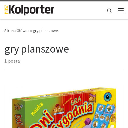
Skip to content
Search
Me
Strona Główna
»
gry planszowe
gry planszowe
1 posta