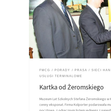
FMCG
PORADY
PRASA
SIECI HA
USŁUGI TERMINALOWE
Kartka od Żeromskiego
Muzeum Lat Szkolnych Stefana Żeromskiego w K
cenny eksponat. Firma Kolporter podarowała m
pocztową, z odręcznym listem jednego z najwybi