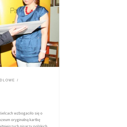
NDLOWE
ielcach wzbogaciło się o
uzeum oryginalną kartkę
tniejszych pisarzy polskich