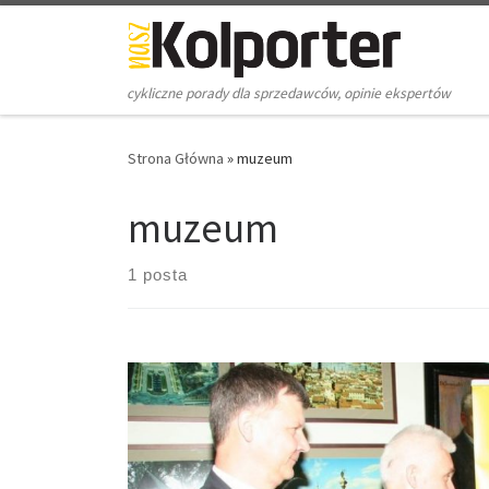
Skip to content
cykliczne porady dla sprzedawców, opinie ekspertów
Strona Główna
»
muzeum
muzeum
1 posta