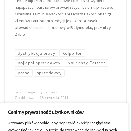
Firma Kolporter Sieci Handlowe co miesiąc wybiera
najlepszych partnerów prowadzących saloniki prasowe.
Oceniane są m.in. wysokość sprzedaży i jakość obsługi
klientów. Laureatem 8. edycji jest Dorota Pasek,
prowadzącą salonik prasowy w Białymstoku, przy ulicy
Żabiej.
dystrybucja prasy
Kolporter
najlepsi sprzedawcy
Najlepszy Partner
prasa
sprzedawcy
przez
Kinga Szymkiewicz
Opublikowano
18 stycznia 2011
Cenimy prywatność użytkowników
Używamy plików cookie, aby poprawić jakość przeglądania,
wyświetlać reklamy lub treści dostosowane do indywidualnych