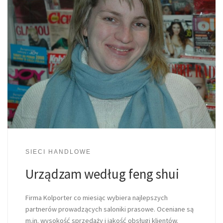
SIECI HANDLOWE
Urządzam według feng shui
Firma Kolporter co miesiąc wybiera najlepszych
partnerów prowadzących saloniki prasowe. Oceniane są
m.in. wysokość sprzedaży i jakość obsługi klientów.