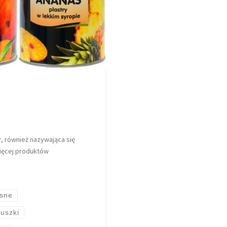
r, również nazywająca się
więcej produktów
asne
uszki