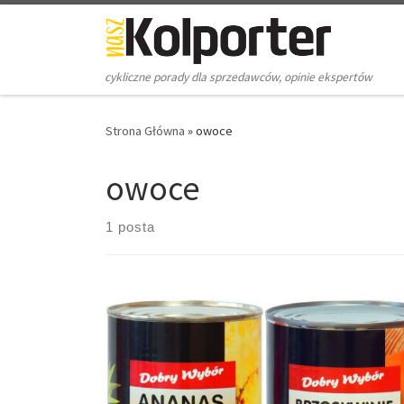
Skip to content
cykliczne porady dla sprzedawców, opinie ekspertów
Strona Główna
»
owoce
owoce
1 posta