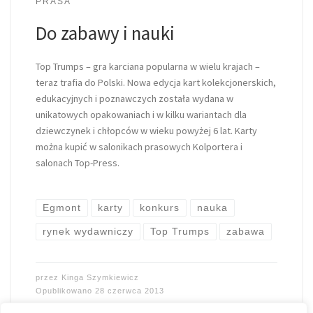
PRASA
Do zabawy i nauki
Top Trumps – gra karciana popularna w wielu krajach –
teraz trafia do Polski. Nowa edycja kart kolekcjonerskich,
edukacyjnych i poznawczych została wydana w
unikatowych opakowaniach i w kilku wariantach dla
dziewczynek i chłopców w wieku powyżej 6 lat. Karty
można kupić w salonikach prasowych Kolportera i
salonach Top-Press.
Egmont
karty
konkurs
nauka
rynek wydawniczy
Top Trumps
zabawa
przez
Kinga Szymkiewicz
Opublikowano
28 czerwca 2013