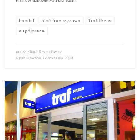
Press w Makowie Podhalańskim.
handel
sieć franczyzowa
Traf Press
współpraca
przez
Kinga Szymkiewicz
Opublikowano
17 stycznia 2013