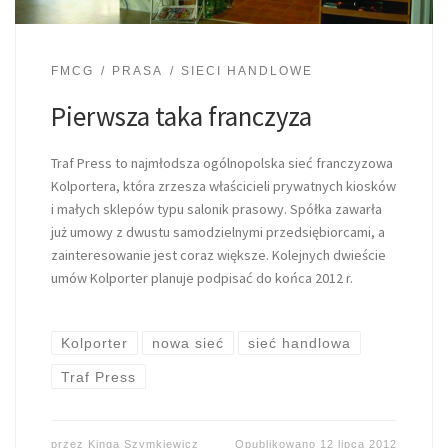
FMCG
PRASA
SIECI HANDLOWE
Pierwsza taka franczyza
Traf Press to najmłodsza ogólnopolska sieć franczyzowa
Kolportera, która zrzesza właścicieli prywatnych kiosków
i małych sklepów typu salonik prasowy. Spółka zawarła
już umowy z dwustu samodzielnymi przedsiębiorcami, a
zainteresowanie jest coraz większe. Kolejnych dwieście
umów Kolporter planuje podpisać do końca 2012 r.
Kolporter
nowa sieć
sieć handlowa
Traf Press
przez
Kinga Szymkiewicz
Opublikowano
12 lipca 2012