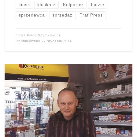
kiosk
kioskarz
Kolporter
ludzie
sprzedawca
sprzedaż
Traf Press
przez
Kinga Szymkiewicz
Opublikowano
27 stycznia 2014