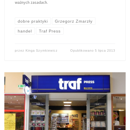
ważnych zasadach.
dobre praktyki
Grzegorz Zmarzły
handel
Traf Press
przez
Kinga Szymkiewicz
Opublikowano
5 lipca 2013