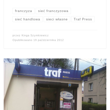
franczyza
sieć franczyzowa
sieć handlowa
sieci własne
Traf Press
przez
Kinga Szymkiewicz
Opublikowano
19 października 2012