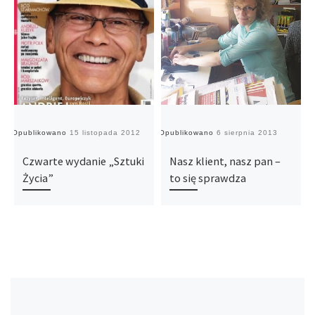
Opublikowano
15 listopada 2012
Opublikowano
6 sierpnia 2013
O
Czwarte wydanie „Sztuki
Nasz klient, nasz pan –
Życia”
to się sprawdza