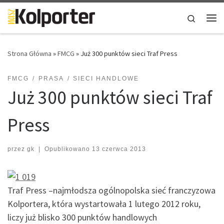
Skip to content
Search
Me
Strona Główna
»
FMCG
»
Już 300 punktów sieci Traf Press
FMCG
PRASA
SIECI HANDLOWE
Już 300 punktów sieci Traf
Press
przez
gk
|
Opublikowano
13 czerwca 2013
Traf Press –najmłodsza ogólnopolska sieć franczyzowa
Kolportera, która wystartowała 1 lutego 2012 roku,
liczy już blisko 300 punktów handlowych