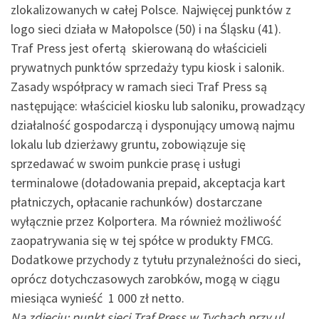
zlokalizowanych w całej Polsce. Najwięcej punktów z
logo sieci działa w Małopolsce (50) i na Śląsku (41).
Traf Press jest ofertą skierowaną do właścicieli
prywatnych punktów sprzedaży typu kiosk i salonik.
Zasady współpracy w ramach sieci Traf Press są
następujące: właściciel kiosku lub saloniku, prowadzący
działalność gospodarczą i dysponujący umową najmu
lokalu lub dzierżawy gruntu, zobowiązuje się
sprzedawać w swoim punkcie prasę i usługi
terminalowe (doładowania prepaid, akceptacja kart
płatniczych, opłacanie rachunków) dostarczane
wyłącznie przez Kolportera. Ma również możliwość
zaopatrywania się w tej spółce w produkty FMCG.
Dodatkowe przychody z tytułu przynależności do sieci,
oprócz dotychczasowych zarobków, mogą w ciągu
miesiąca wynieść 1 000 zł netto.
Na zdjęciu: punkt sieci Traf Press w Tychach przy ul.