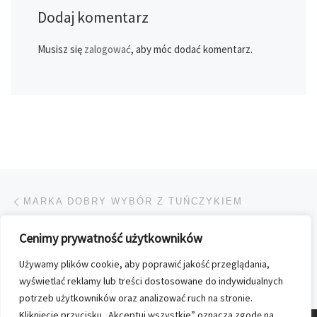
Dodaj komentarz
Musisz się
zalogować
, aby móc dodać komentarz.
Przeglądanie Wpisów
Poprzedni post
MARKA DOBRY WYBÓR Z TUŃCZYKIEM
Cenimy prywatność użytkowników
POWRÓT DO LISTY POS
Używamy plików cookie, aby poprawić jakość przeglądania,
Na
KOLEJNA USŁUGA PŁATNICZA KOLPORTERA – PAYSAFECARD
wyświetlać reklamy lub treści dostosowane do indywidualnych
potrzeb użytkowników oraz analizować ruch na stronie.
Kliknięcie przycisku „Akceptuj wszystkie” oznacza zgodę na