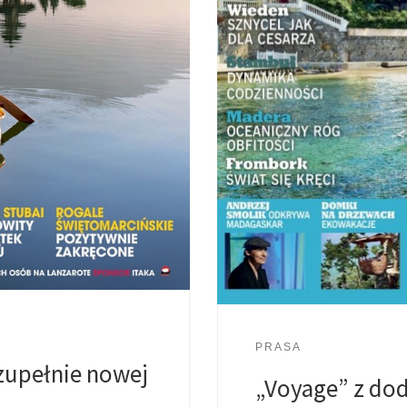
PRASA
zupełnie nowej
„Voyage” z dod