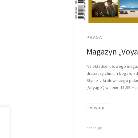
PRASA
Magazyn „Voya
Na okładce lutowego magaz
drapaczy chmur i bogato z
Słynie z królewskiego pała
„Voyage”, w cenie 11,99 zł, j
Voyage
przez
gk