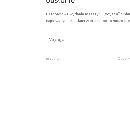
odsłonie
Listopadowe wydanie magazynu „Voyage” zmieni
najnowszymi trendami w prasie podróżniczo-life
Voyage
przez
gk
Opubl