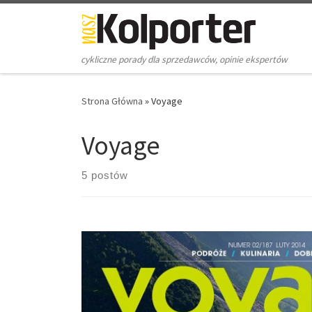
Skip to content
cykliczne porady dla sprzedawców, opinie ekspertów
Strona Główna
»
Voyage
Voyage
5 postów