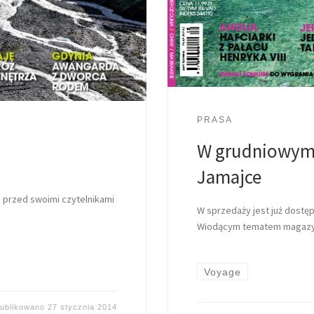
PRASA
W grudniowym 
Jamajce
przed swoimi czytelnikami
W sprzedaży jest już dostę
Wiodącym tematem magazyn
Voyage
ublikowano
27 stycznia 2014