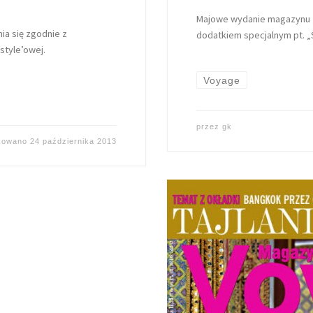
Majowe wydanie magazynu „V
a się zgodnie z
dodatkiem specjalnym pt. „S
style’owej.
Voyage
przez
gk
ikowano
24 października 2013