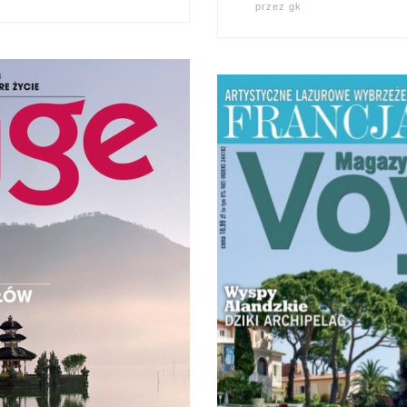
przez
gk