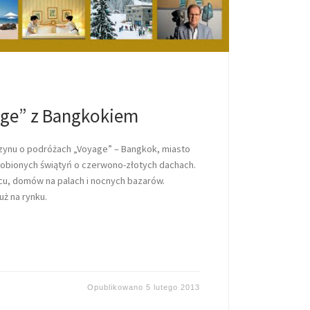
ge” z Bangkokiem
ynu o podróżach „Voyage” – Bangkok, miasto
dobionych świątyń o czerwono-złotych dachach.
cu, domów na palach i nocnych bazarów.
uż na rynku.
Opublikowano
5 lutego 2013