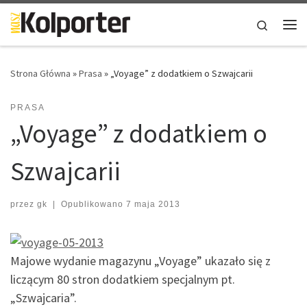
Skip to content
Search
Me
Strona Główna
»
Prasa
»
„Voyage” z dodatkiem o Szwajcarii
PRASA
„Voyage” z dodatkiem o
Szwajcarii
przez
gk
|
Opublikowano
7 maja 2013
Majowe wydanie magazynu „Voyage” ukazało się z
liczącym 80 stron dodatkiem specjalnym pt.
„Szwajcaria”.