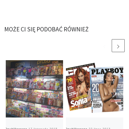
MOŻE CI SIĘ PODOBAĆ RÓWNIEŻ
Opublikowano
17 listopada 2015
Opublikowano
22 lipca 2013
O