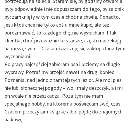
potrzebują na zajęcia. Staram się, by godziny otwarcia
były odpowiednie i nie dopuszczam do tego, by salonik
był zamknięty w tym czasie choć na chwilę. Ponadto,
jeśli ktoś chce nie tylko coś u mnie kupić, ale też
porozmawiać, to każdego chętnie wysłucham. I tak
klientki, choć przeważnie te starsze, często narzekają
na męża, syna… Czasami aż czuję się zakłopotana tymi
wyznaniami.
Po pracy najczęściej zabieram psa i idziemy na długie
wyprawy. Potrafimy przejść nawet na drugi koniec
Poznania, nad jedno z tamtejszych jezior. Ale mój pies
nie lubi słonecznej pogody – woli mały deszczyk, a i mi
on wcale nie przeszkadza. Poza tym nie mam
specjalnego hobby, na któremu poświęcam swój czas.
Czasem przeczytam książkę albo pójdę do znajomych
na kawę.