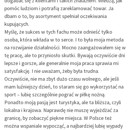
dogadać się z klientami i takich znalazłem. Wiedzą, jak
pomóc ludziom i potrafią zareklamować towar. Ja
dbam o to, by asortyment spełniał oczekiwania
kupujących.
Myślę, że sukces w tych fachu może odnieść tylko
osoba, która wkłada w to serce. I to była moja metoda
na rozwijanie działalności. Mocno zaangażowałem się w
tę pracę, ale to przyniosło skutki. Bywają oczywiście dni
lepsze i gorsze, ale generalnie moja praca sprawia mi
satysfakcję. I nie uważam, żeby była trudna.
Oczywiście, nie ma zbyt dużo czasu wolnego, ale jeśli
mam luźniejszy dzień, to staram się go wykorzystać na
sport – lubię szczególnie pograć w piłkę nożną.
Ponadto moją pasją jest turystyka, ale ta bliższa, czyli
lokalna i krajowa. Naprawdę nie muszę wyjeżdżać za
granicę, by zobaczyć piękne miejsca. W Polsce też
można wspaniale wypocząć, a najbardziej lubię wypady