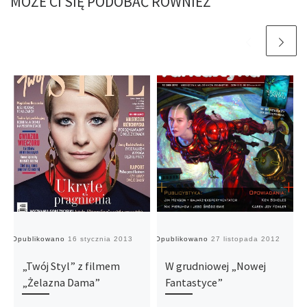
MOŻE CI SIĘ PODOBAĆ RÓWNIEŻ
Opublikowano
16 stycznia 2013
Opublikowano
27 listopada 2012
O
„Twój Styl” z filmem
W grudniowej „Nowej
„Żelazna Dama”
Fantastyce”