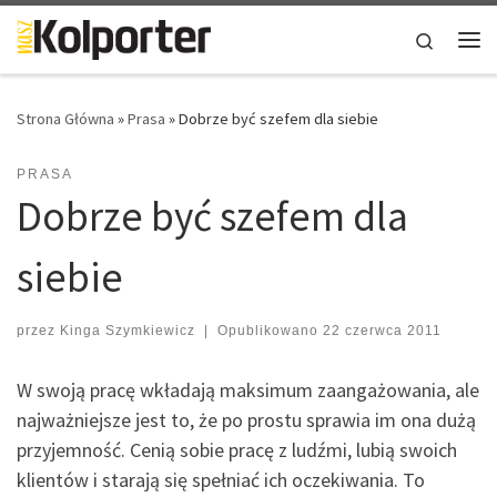
Skip to content
Search
Me
Strona Główna
»
Prasa
»
Dobrze być szefem dla siebie
PRASA
Dobrze być szefem dla
siebie
przez
Kinga Szymkiewicz
|
Opublikowano
22 czerwca 2011
W swoją pracę wkładają maksimum zaangażowania, ale
najważniejsze jest to, że po prostu sprawia im ona dużą
przyjemność. Cenią sobie pracę z ludźmi, lubią swoich
klientów i starają się spełniać ich oczekiwania. To