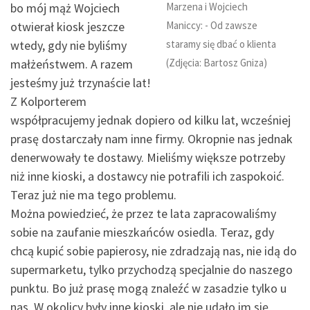
Marzena i Wojciech
bo mój mąż Wojciech
Maniccy: - Od zawsze
otwierał kiosk jeszcze
staramy się dbać o klienta
wtedy, gdy nie byliśmy
(Zdjęcia: Bartosz Gniza)
małżeństwem. A razem
jesteśmy już trzynaście lat!
Z Kolporterem
współpracujemy jednak dopiero od kilku lat, wcześniej
prasę dostarczały nam inne firmy. Okropnie nas jednak
denerwowały te dostawy. Mieliśmy większe potrzeby
niż inne kioski, a dostawcy nie potrafili ich zaspokoić.
Teraz już nie ma tego problemu.
Można powiedzieć, że przez te lata zapracowaliśmy
sobie na zaufanie mieszkańców osiedla. Teraz, gdy
chcą kupić sobie papierosy, nie zdradzają nas, nie idą do
supermarketu, tylko przychodzą specjalnie do naszego
punktu. Bo już prasę mogą znaleźć w zasadzie tylko u
nas. W okolicy były inne kioski, ale nie udało im się