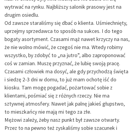
wytrwać na rynku. Najbliższy salonik prasowy jest na
drugim osiedlu.
Od zawsze staraliśmy się dbać o klienta. Uśmiechnięty,
uprzejmy sprzedawca to sposób na sukces. I do tego
bogaty asortyment. Czasami mąż nawet krzyczy na nas,
że nie wolno mówić, że czegoś nie ma. Wtedy robimy
wszystko, by zdobyć to „na jutro”, albo zaproponować
coś w zamian. Muszę przyznać, że lubię swoją pracę.
Czasami człowiek ma dosyć, ale gdy przychodzą święta
i siedzę 2-3 dni w domu, to już mam ochotę iść do
kiosku. Tam mogę pogadać, pożartować sobie z
klientami, pośmiać się z różnych rzeczy. Nie ma
sztywnej atmosfery. Nawet jak palnę jakieś głupstwo,
to mieszkańcy nie mają mi tego za złe.
Mężowi zależy, żeby nasz punkt był zawsze otwarty.
Przez to na pewno też zyskaliśmy sobie szacunek i