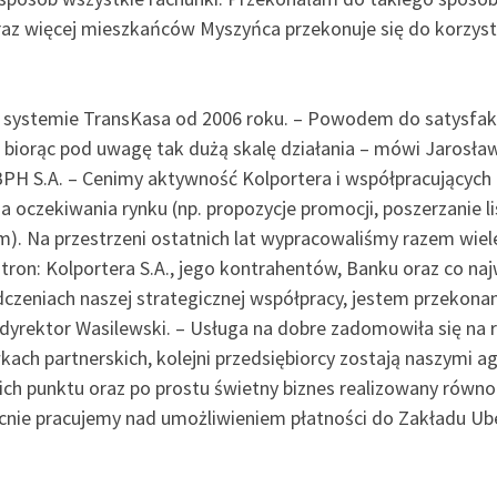
oraz więcej mieszkańców Myszyńca przekonuje się do korzyst
 systemie TransKasa od 2006 roku. – Powodem do satysfakcj
 biorąc pod uwagę tak dużą skalę działania – mówi Jarosła
PH S.A. – Cenimy aktywność Kolportera i współpracujących 
a oczekiwania rynku (np. propozycje promocji, poszerzani
m). Na przestrzeni ostatnich lat wypracowaliśmy razem wie
ron: Kolportera S.A., jego kontrahentów, Banku oraz co naj
zeniach naszej strategicznej współpracy, jestem przekonany
dyrektor Wasilewski. – Usługa na dobre zadomowiła się na ry
wkach partnerskich, kolejni przedsiębiorcy zostają naszymi
ch punktu oraz po prostu świetny biznes realizowany równol
ecnie pracujemy nad umożliwieniem płatności do Zakładu U