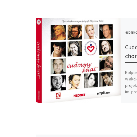
Opubli
Cudo
chor
Kolpor
w akcj
projek
im. pr