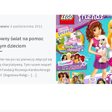
kowano
3 października 2011
wny świat na pomoc
ym dzieciom
ter nie po raz pierwszy włączył się
ę charytatywną. Tym razem wsparł
t Fundacji Rozwoju Kardiochirurgii
of. Zbigniewa Religi – […]