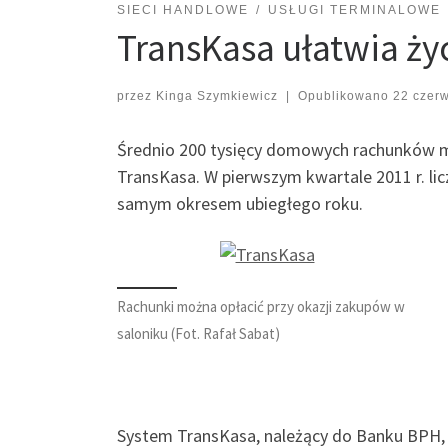
SIECI HANDLOWE
USŁUGI TERMINALOWE
TransKasa ułatwia ży
przez
Kinga Szymkiewicz
|
Opublikowano
22 czer
Średnio 200 tysięcy domowych rachunków mi
TransKasa. W pierwszym kwartale 2011 r. li
samym okresem ubiegłego roku.
Rachunki można opłacić przy okazji zakupów w
saloniku (Fot. Rafał Sabat)
System TransKasa, należący do Banku BPH, 