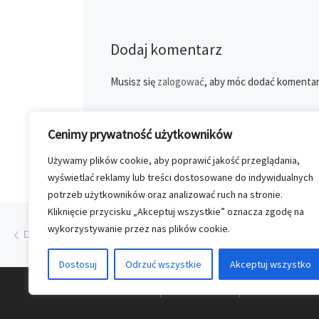
Dodaj komentarz
Musisz się
zalogować
, aby móc dodać komentar
Cenimy prywatność użytkowników
Używamy plików cookie, aby poprawić jakość przeglądania,
wyświetlać reklamy lub treści dostosowane do indywidualnych
potrzeb użytkowników oraz analizować ruch na stronie.
Kliknięcie przycisku „Akceptuj wszystkie” oznacza zgodę na
Przeglądanie Wpisów
Poprzedni post
wykorzystywanie przez nas plików cookie.
DOBRZE BYĆ SZEFEM DLA SIEBIE
Dostosuj
Odrzuć wszystkie
Akceptuj wszystko
© 2026
Nasz Kolporter
–
Wszelkie prawa zastrzezon