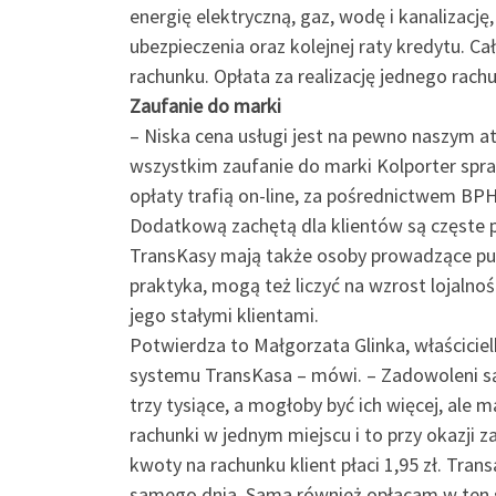
energię elektryczną, gaz, wodę i kanalizację
ubezpieczenia oraz kolejnej raty kredytu. C
rachunku. Opłata za realizację jednego rachu
Zaufanie do marki
– Niska cena usługi jest na pewno naszym a
wszystkim zaufanie do marki Kolporter spr
opłaty trafią on-line, za pośrednictwem BP
Dodatkową zachętą dla klientów są częste pr
TransKasy mają także osoby prowadzące pu
praktyka, mogą też liczyć na wzrost lojalno
jego stałymi klientami.
Potwierdza to Małgorzata Glinka, właścic
systemu TransKasa – mówi. – Zadowoleni są 
trzy tysiące, a mogłoby być ich więcej, ale 
rachunki w jednym miejscu i to przy okazji z
kwoty na rachunku klient płaci 1,95 zł. Tr
samego dnia. Sama również opłacam w ten s