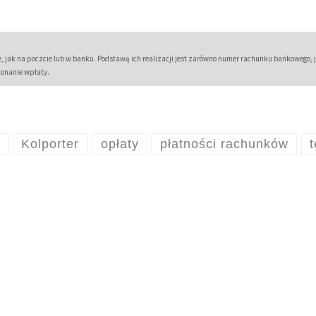
 jak na poczcie lub w banku. Podstawą ich realizacji jest zarówno numer rachunku bankowego, 
konanie wpłaty.
h
Kolporter
opłaty
płatności rachunków
t