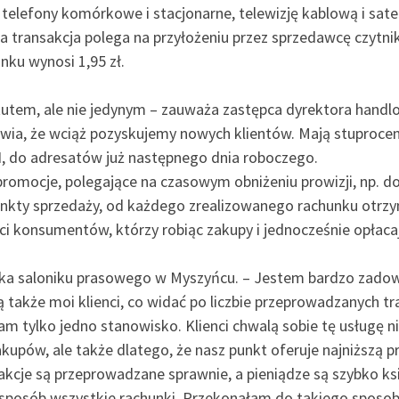
, telefony komórkowe i stacjonarne, telewizję kablową i sate
ała transakcja polega na przyłożeniu przez sprzedawcę czyt
nku wynosi 1,95 zł.
tutem, ale nie jedynym – zauważa zastępca dyrektora handl
awia, że wciąż pozyskujemy nowych klientów. Mają stuproce
H, do adresatów już następnego dnia roboczego.
omocje, polegające na czasowym obniżeniu prowizji, np. do 
nkty sprzedaży, od każdego zrealizowanego rachunku otrzy
ści konsumentów, którzy robiąc zakupy i jednocześnie opłac
ielka saloniku prasowego w Myszyńcu. – Jestem bardzo za
także moi klienci, co widać po liczbie przeprowadzanych tr
mam tylko jedno stanowisko. Klienci chwalą sobie tę usługę n
akupów, ale także dlatego, że nasz punkt oferuje najniższą p
ansakcje są przeprowadzane sprawnie, a pieniądze są szybko 
posób wszystkie rachunki. Przekonałam do takiego sposobu