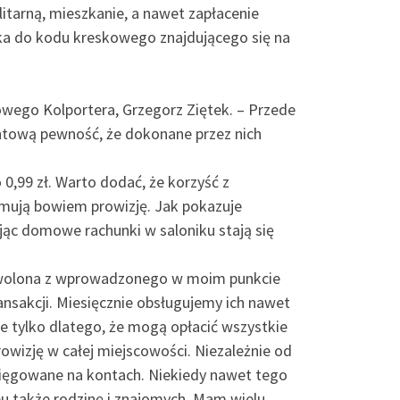
litarną, mieszkanie, a nawet zapłacenie
nika do kodu kreskowego znajdującego się na
owego Kolportera, Grzegorz Ziętek. – Przede
ntową pewność, że dokonane przez nich
0,99 zł. Warto dodać, że korzyść z
mują bowiem prowizję. Jak pokazuje
ając domowe rachunki w saloniku stają się
dowolona z wprowadzonego w moim punkcie
ansakcji. Miesięcznie obsługujemy ich nawet
ie tylko dlatego, że mogą opłacić wszystkie
rowizję w całej miejscowości. Niezależnie od
księgowane na kontach. Niekiedy nawet tego
 także rodzinę i znajomych. Mam wielu