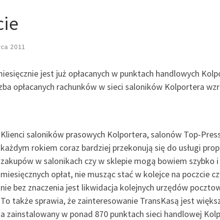
cie
wca 2011
esięcznie jest już opłacanych w punktach handlowych Kol
czba opłacanych rachunków w sieci saloników Kolportera wzr
Klienci saloników prasowych Kolportera, salonów Top-Press
każdym rokiem coraz bardziej przekonują się do usługi prop
zakupów w salonikach czy w sklepie mogą bowiem szybko i
miesięcznych opłat, nie musząc stać w kolejce na poczcie
nie bez znaczenia jest likwidacja kolejnych urzędów poczt
To także sprawia, że zainteresowanie TransKasą jest więks
a zainstalowany w ponad 870 punktach sieci handlowej Kolp