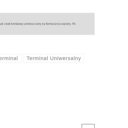
jak i kod kreskowy umieszczony na formularzu wpłaty. Po
erminal
Terminal Uniwersalny