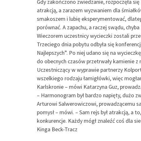
Gdy zakończono zwiedzanie, rozpoczęła się 
atrakcją, a zarazem wyzwaniem dla śmiałkó
smakoszem i lubię eksperymentować, dlateg
porównać. A zapachu, a raczej swądu, chyba
Wieczorem uczestnicy wycieczki zostali prze
Trzeciego dnia pobytu odbyła się konferen
Najlepszych”. Po niej udano się na wyciec
do obecnych czasów przetrwały kamienie z 
Uczestniczący w wyprawie partnerzy Kolport
wszelkiego rodzaju łamigłówki, więc mogła
Karlskronie – mówi Katarzyna Guz, prowadzą
– Harmonogram był bardzo napięty, dużo z
Arturowi Salwerowiczowi, prowadzącemu sal
pomysł – mówi. – Sam rejs był atrakcją, a to
konkurencje. Każdy mógł znaleźć coś dla sie
Kinga Beck-Tracz