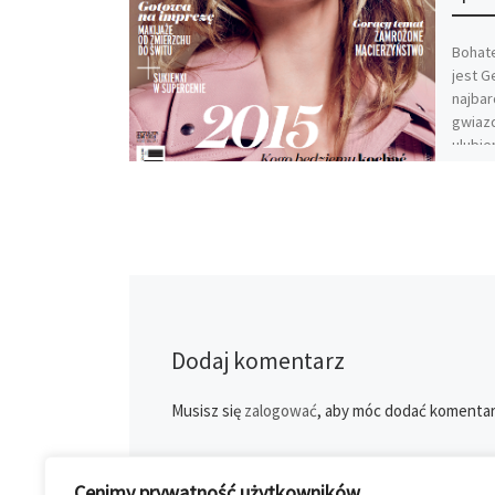
Bohate
jest G
najba
gwiazd
ulubie
Dodaj komentarz
Musisz się
zalogować
, aby móc dodać komentar
Cenimy prywatność użytkowników