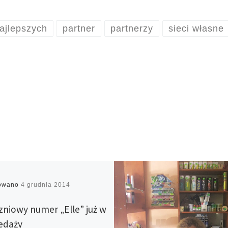
najlepszych
partner
partnerzy
sieci własne
kowano
4 grudnia 2014
zniowy numer „Elle” już w
edaży