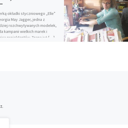
rką okładki styczniowego „Elle”
eorgia May Jagger, jedna z
rdziej rozchwytywanych modelek,
a kampanii wielkich marek i
nica projektantów. Znana już […]
z.