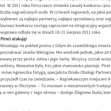
lat. W 2011 roku firma nieco zmieniła zasady konkursu i po
liczbę nagradzanych osób. W czterech regionach, na jakie po
wybierani są najlepsi partnerzy, najlepsi sprzedawcy oraz n
laureaci konkursu zostają zaproszeni na integracyjny wyjaz
wyprawa odbyła się w dniach 18-21 sierpnia 2011 roku.
Piraci atakują!
Wsiadając na pokład promu z Gdyni do szwedzkiego miasta K
poszukiwać skarbu Wikingów. Nie wiedzieli jednak, jakie atra
any przez pirata Johna i jego świtę. Wszyscy zostali wzięci 
bawiliśmy. Nieważne było, kto jakie stanowisko piastuje. Pir
 mówi Agnieszka Fatyga, specjalista Działu Obsługi Partner
u przyszedł czas na zwiedzanie. – Najciekawszym miejscem
prasowy w Olsztynie. – To muzeum o niesamowitych tradycja
ię w nim galeony z tego okresu – dodaje Zbigniew Duda, kier