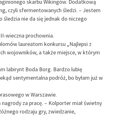
, zaginionego skarbu Wikingów. Dodatkową
g, czyli sfermentowanych śledzi. – Jestem
ledzia nie da się jednak do niczego
III-wieczna prochownia.
plomów laureatom konkursu „Najlepsi z
ich wojowników, a także miejsce, w którym
am labirynt Boda Borg. Bardzo lubię
iekąd sentymentalna podróż, bo byłam już w
 prasowego w Warszawie.
nagrody za pracę. – Kolporter miał świetny
 Różnego rodzaju gry, zwiedzanie,