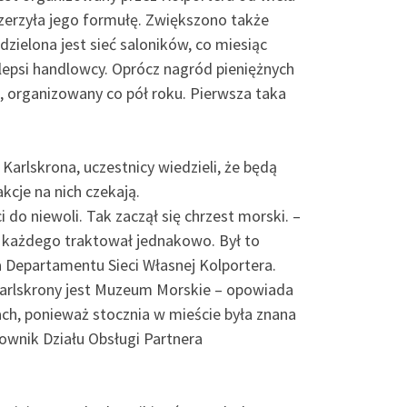
szerzyła jego formułę. Zwiększono także
dzielona jest sieć saloników, co miesiąc
ajlepsi handlowcy. Oprócz nagród pieniężnych
d, organizowany co pół roku. Pierwsza taka
arlskrona, uczestnicy wiedzieli, że będą
kcje na nich czekają.
do niewoli. Tak zaczął się chrzest morski. –
at każdego traktował jednakowo. Był to
a Departamentu Sieci Własnej Kolportera.
 Karlskrony jest Muzeum Morskie – opowiada
ch, ponieważ stocznia w mieście była znana
ownik Działu Obsługi Partnera