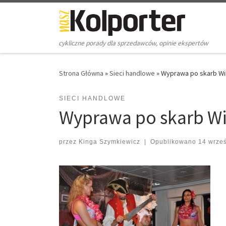
Skip to content
cykliczne porady dla sprzedawców, opinie ekspertów
Strona Główna
»
Sieci handlowe
»
Wyprawa po skarb W
SIECI HANDLOWE
Wyprawa po skarb W
przez
Kinga Szymkiewicz
|
Opublikowano
14 wrze