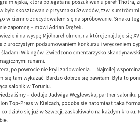
gra miejska, która polegała na poszukiwaniu pereł Thotra
w było skosztowanie przysmaku Szwedów, tzw. surströmmin
o w ciemno zdecydowałem się na spróbowanie. Smaku tego ś
 nie zapomnę – mówi Adrian Drężek.
wiezieni na wyspę Mjölnareholmen, na której znajduje się XV
cja z uroczystym podsumowaniem konkursu i wręczeniem dy
zkę śladami Wikingów. Zwiedzono cmentarzysko skandynawsk
magicznymi runami.
era, po powrocie nie kryli zadowolenia. – Najmilej wspomin
m się tam wykazać. Bardzo dobrze się bawiłam. Była to pon
ca salonik w Toruniu.
wiedzaliśmy – dodaje Jadwiga Węglewska, partner saloniku
on Top-Press w Kielcach, podoba się natomiast taka forma 
, co działo się już w Szwecji, zaskakiwało na każdym kroku.
bie.