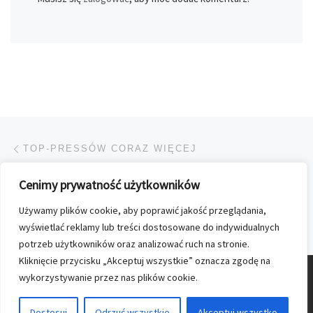
Przeglądanie Wpisów
Poprzedni post
TOP-PRESSÓW CORAZ WIĘCEJ
Cenimy prywatność użytkowników
POWRÓT DO LISTY POS
Używamy plików cookie, aby poprawić jakość przeglądania,
Na
JEDNA PANI DRUGIEJ PANI
wyświetlać reklamy lub treści dostosowane do indywidualnych
potrzeb użytkowników oraz analizować ruch na stronie.
Kliknięcie przycisku „Akceptuj wszystkie” oznacza zgodę na
wykorzystywanie przez nas plików cookie.
© 2026
Nasz Kolporter
–
Wszelkie prawa zastrzezone
Dostosuj
Odrzuć wszystkie
Akceptuj wszystko