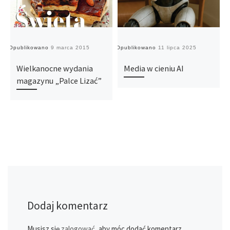
Opublikowano
9 marca 2015
Opublikowano
11 lipca 2025
O
Wielkanocne wydania
Media w cieniu AI
magazynu „Palce Lizać”
Dodaj komentarz
Musisz się
zalogować
, aby móc dodać komentarz.