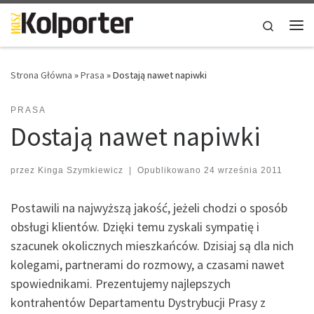
Skip to content
Search
Me
Strona Główna
»
Prasa
»
Dostają nawet napiwki
PRASA
Dostają nawet napiwki
przez
Kinga Szymkiewicz
|
Opublikowano
24 września 2011
Postawili na najwyższą jakość, jeżeli chodzi o sposób
obsługi klientów. Dzięki temu zyskali sympatię i
szacunek okolicznych mieszkańców. Dzisiaj są dla nich
kolegami, partnerami do rozmowy, a czasami nawet
spowiednikami. Prezentujemy najlepszych
kontrahentów Departamentu Dystrybucji Prasy z