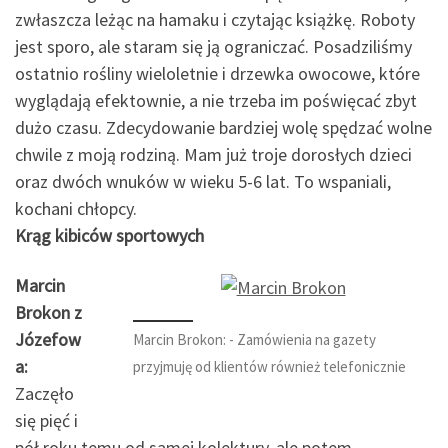
zwłaszcza leżąc na hamaku i czytając książkę. Roboty
jest sporo, ale staram się ją ograniczać. Posadziliśmy
ostatnio rośliny wieloletnie i drzewka owocowe, które
wyglądają efektownie, a nie trzeba im poświęcać zbyt
dużo czasu. Zdecydowanie bardziej wolę spędzać wolne
chwile z moją rodziną. Mam już troje dorosłych dzieci
oraz dwóch wnuków w wieku 5-6 lat. To wspaniali,
kochani chłopcy.
Krąg kibiców sportowych
Marcin
Brokon z
Józefow
Marcin Brokon: - Zamówienia na gazety
a:
przyjmuję od klientów również telefonicznie
Zaczęło
się pięć i
pół roku temu od samej kolektury, ale potem