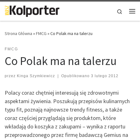
Skip to content
Search
Me
Strona Główna
»
FMCG
»
Co Polak ma na talerzu
FMCG
Co Polak ma na talerzu
przez
Kinga Szymkiewicz
|
Opublikowano
3 lutego 2012
Polacy coraz chętniej interesują się zdrowotnymi
aspektami żywienia. Poszukują przepisów kulinarnych
typu fit, poznają najnowsze trendy fitness, a także
coraz częściej przyglądają się produktom, które
wkładają do koszyka z zakupami – wynika z raportu
przeprowadzonego przez firmę badawczą Gemius na