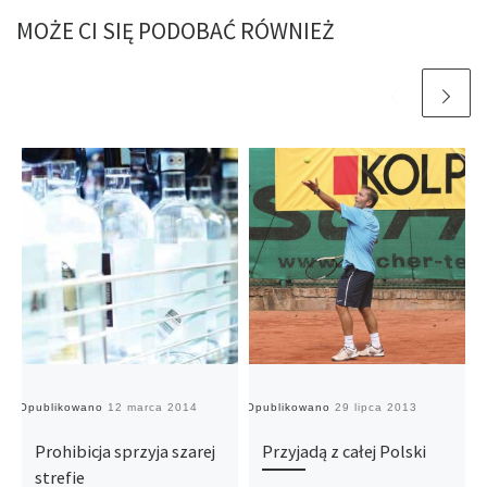
MOŻE CI SIĘ PODOBAĆ RÓWNIEŻ
Opublikowano
12 marca 2014
Opublikowano
29 lipca 2013
O
Prohibicja sprzyja szarej
Przyjadą z całej Polski
strefie