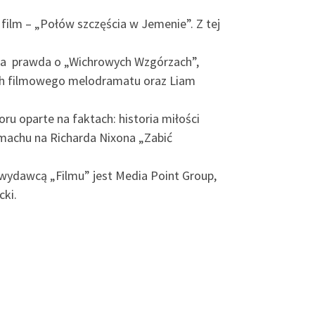
film – „Połów szczęścia w Jemenie”. Z tej
ała prawda o „Wichrowych Wzgórzach”,
erzch filmowego melodramatu oraz Liam
u oparte na faktach: historia miłości
zamachu na Richarda Nixona „Zabić
. wydawcą „Filmu” jest Media Point Group,
ki.