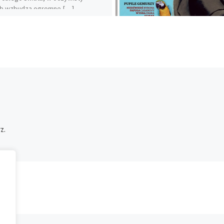
b wzbudza ogromne […]
z.