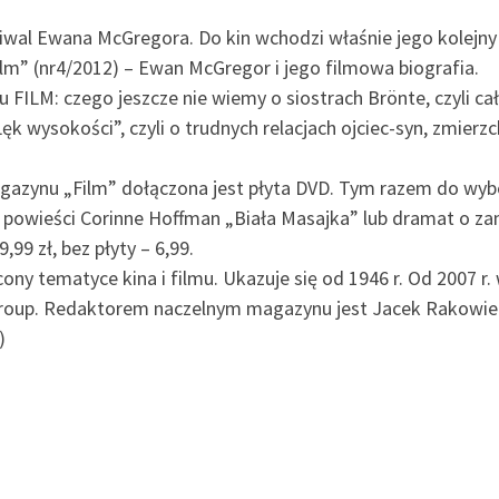
iwal Ewana McGregora. Do kin wchodzi właśnie jego kolejny 
m” (nr4/2012) – Ewan McGregor i jego filmowa biografia.
ILM: czego jeszcze nie wiemy o siostrach Brönte, czyli c
Lęk wysokości”, czyli o trudnych relacjach ojciec-syn, zmi
zynu „Film” dołączona jest płyta DVD. Tym razem do wybor
 na powieści Corinne Hoffman „Biała Masajka” lub dramat o 
99 zł, bez płyty – 6,99.
ony tematyce kina i filmu. Ukazuje się od 1946 r. Od 2007 r
Group. Redaktorem naczelnym magazynu jest Jacek Rakowiec
)