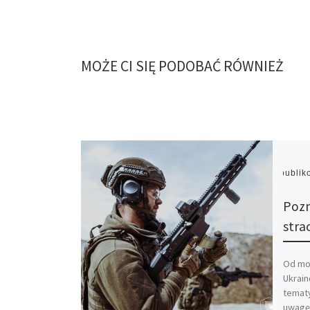
MOŻE CI SIĘ PODOBAĆ RÓWNIEŻ
Opubli
Pozn
stra
Od mom
Ukrain
temat
uwagę 