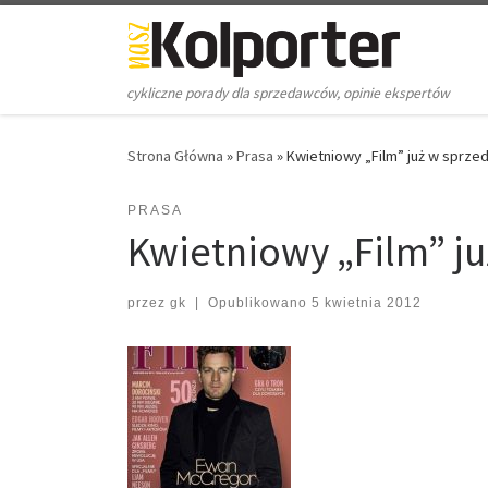
Skip to content
cykliczne porady dla sprzedawców, opinie ekspertów
Strona Główna
»
Prasa
»
Kwietniowy „Film” już w sprze
PRASA
Kwietniowy „Film” ju
przez
gk
|
Opublikowano
5 kwietnia 2012