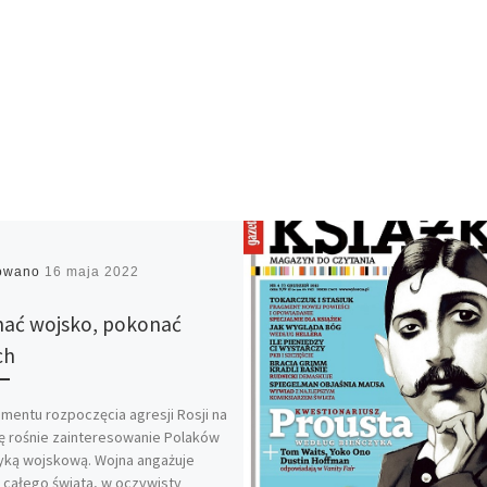
kowano
16 maja 2022
ać wojsko, pokonać
ch
entu rozpoczęcia agresji Rosji na
ę rośnie zainteresowanie Polaków
yką wojskową. Wojna angażuje
całego świata, w oczywisty