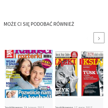
MOŻE CI SIĘ PODOBAĆ RÓWNIEŻ
Opublikowano
29 lutego 2012
Opublikowano
17 maja 2017
O