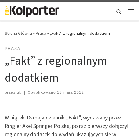
Skip to content
Search
Me
Strona Główna
»
Prasa
»
„Fakt” z regionalnym dodatkiem
PRASA
„Fakt” z regionalnym
dodatkiem
przez
gk
|
Opublikowano
18 maja 2012
W piątek 18 maja dziennik „Fakt”, wydawany przez
Ringier Axel Springer Polska, po raz pierwszy dołączył
regionalny dodatek do wydań ukazujących się w