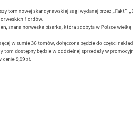
wszy tom nowej skandynawskiej sagi wydanej przez „Fakt”. „D
norweskich fiordów.
ien, znana norweska pisarka, która zdobyła w Polsce wielką
liczącej w sumie 36 tomów, dołączona będzie do części nakł
y tom dostępny będzie w oddzielnej sprzedaży w promocyjnej 
cenie 9,99 zł.