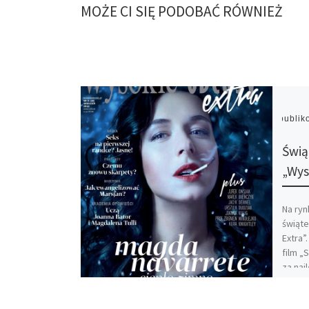
MOŻE CI SIĘ PODOBAĆ RÓWNIEŻ
Opubli
Świą
„Wys
Na ryn
świąt
Extra”
film „
za naj