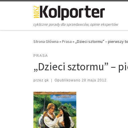
Skip to content
cykliczne porady dla sprzedawców, opinie ekspertów
Strona Główna
»
Prasa
»
„Dzieci sztormu” – pierwszy t
PRASA
„Dzieci sztormu” – p
przez
gk
|
Opublikowano
28 maja 2012