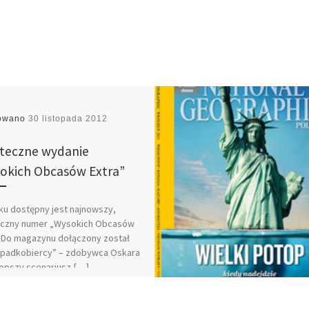
kowano
30 listopada 2012
teczne wydanie
okich Obcasów Extra”
ku dostępny jest najnowszy,
eczny numer „Wysokich Obcasów
. Do magazynu dołączony został
Spadkobiercy” – zdobywca Oskara
lepszy scenariusz […]