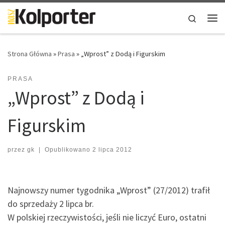
Skip to content
Search
Me
Strona Główna
»
Prasa
»
„Wprost” z Dodą i Figurskim
PRASA
„Wprost” z Dodą i
Figurskim
przez
gk
|
Opublikowano
2 lipca 2012
Najnowszy numer tygodnika „Wprost” (27/2012) trafił
do sprzedaży 2 lipca br.
W polskiej rzeczywistości, jeśli nie liczyć Euro, ostatni