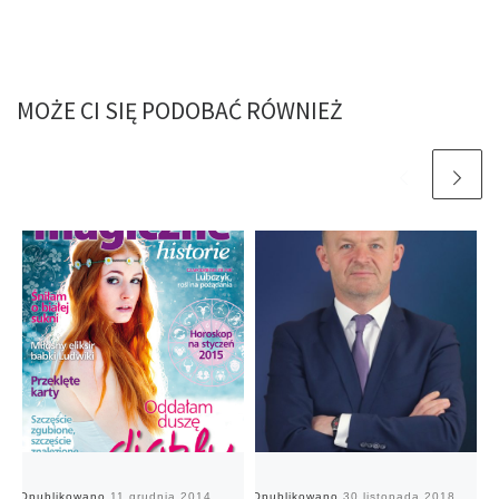
MOŻE CI SIĘ PODOBAĆ RÓWNIEŻ
Opublikowano
11 grudnia 2014
Opublikowano
30 listopada 2018
O