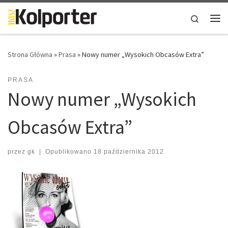
Skip to content
Search
Me
Strona Główna
»
Prasa
»
Nowy numer „Wysokich Obcasów Extra”
PRASA
Nowy numer „Wysokich
Obcasów Extra”
przez
gk
|
Opublikowano
18 października 2012