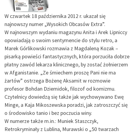
W czwartek 18 października 2012 r. ukazał się
najnowszy numer „Wysokich Obcasów Extra”.
W najnowszym wydaniu magazynu Anita i Arek Lipniccy
opowiadają o swoim sentymencie do stylu retro, a
Marek Górlikowski rozmawia z Magdaleną Kozak –
pisarką powieści fantastycznych, która porzuciła dobrze
płatny zawód lekarza klinicznego, by zostać żołnierzem
w Afganistanie. „Ze śmiechem proszę Pani nie ma
żartów” ostrzega Bożenę Aksamit w rozmowie
profesor Bohdan Dziemidok, filozof od komizmu.
Czytelnicy dowiedzą się także jak wychowywano Ewę
Minge, a Kaja Mikoszewska poradzi, jak zatroszczyć się
o środowisko tanio i bez poczucia winy.
W numerze także m.in.: Muniek Staszczyk,
Retrokryminały z Lublina, Murawski o „50 twarzach