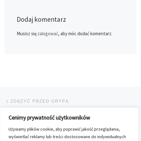
Dodaj komentarz
Musisz się
zalogować
, aby móc dodać komentarz.
Przeglądanie Wpisów
Poprzedni post
ZDĄŻYĆ PRZED GRYPĄ
Cenimy prywatność użytkowników
POWRÓT DO LISTY POS
Używamy plików cookie, aby poprawić jakość przeglądania,
Na
TRAF PRESS DOPEŁNIENIEM SŁODYCZY
wyświetlać reklamy lub treści dostosowane do indywidualnych