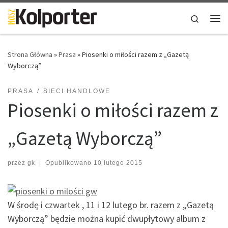
Skip to content
Search
Me
Strona Główna
»
Prasa
»
Piosenki o miłości razem z „Gazetą
Wyborczą”
PRASA
SIECI HANDLOWE
Piosenki o miłości razem z
„Gazetą Wyborczą”
przez
gk
|
Opublikowano
10 lutego 2015
W środę i czwartek , 11 i 12 lutego br. razem z „Gazetą
Wyborczą” będzie można kupić dwupłytowy album z