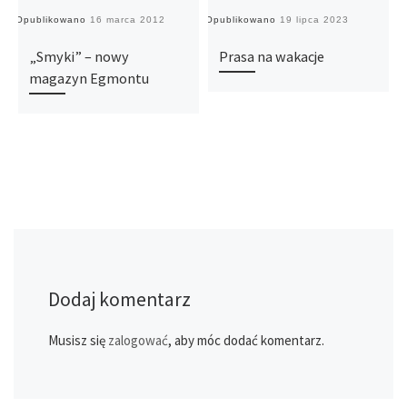
Opublikowano
16 marca 2012
Opublikowano
19 lipca 2023
O
„Smyki” – nowy
Prasa na wakacje
magazyn Egmontu
Dodaj komentarz
Musisz się
zalogować
, aby móc dodać komentarz.