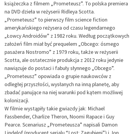
książeczka z filmem „Prometeusz”. To polska premiera
na DVD dzieła w reżyserii Ridleya Scotta.
„Prometeusz” to pierwszy film science fiction
amerykańskiego reżysera od czasu legendarnego
„Łowcy Androidów” z 1982 roku. Według początkowych
założeń film miał być prequelem „Obcego: ósmego
pasażera Nostromo” z 1979 roku, także w reżyserii
Scotta, ale ostatecznie produkcja z 2012 roku jedynie
nawiązuje do postaci i fabuły słynnego „Obcego”.
„Prometeusz” opowiada o grupie naukowców z
odległej przyszłości, wysłanych na inną planetę, aby
zbadać panujące na niej warunki pod kątem możliwej
kolonizacji.
W filmie wystąpiły takie gwiazdy jak: Michael
Fassbender, Charlize Theron, Noomi Rapace i Guy
Pearce. Scenariusz „Prometeusza” napisali Damon
Lindelof (producent serialu “Lost: Zagubieni”) i Jon