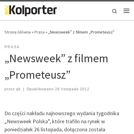
Skip to content
Search
Me
Strona Główna
»
Prasa
»
„Newsweek” z filmem „Prometeusz”
PRASA
„Newsweek” z filmem
„Prometeusz”
przez
gk
|
Opublikowano
26 listopada 2012
Do części nakładu najnowszego wydania tygodnika
„Newsweek Polska”, które trafiło na rynek w
poniedziałek 26 listopada, dołączona została