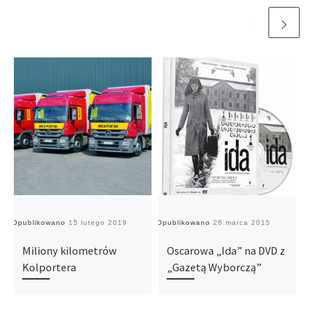
Opublikowano
15 lutego 2019
Opublikowano
26 marca 2015
O
Miliony kilometrów
Oscarowa „Ida” na DVD z
Kolportera
„Gazetą Wyborczą”