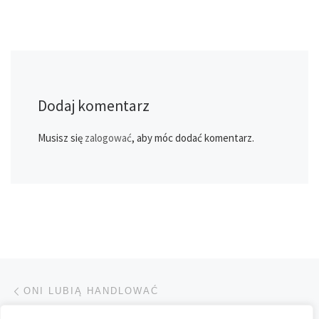
Dodaj komentarz
Musisz się
zalogować
, aby móc dodać komentarz.
Przeglądanie Wpisów
Poprzedni post
ONI LUBIĄ HANDLOWAĆ