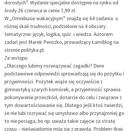
dorosłych”. Wydanie specjalne dostępne na rynku od
środy 26 czerwca w cenie 7,99 zł.
W „Omnibusie wakacyjnym” znajdą się 64 zadania o
różnej skali trudności, podzielone na 4 obszary
tematyczne: język, logika, quiz i wiedza. Autorem
zadań jest Marek Penszko, prowadzący Łamiblog na
stronie polityka.pl.
Ze wstępu:
„Dlaczego lubimy rozwiązywać zagadki? Dwie
podstawowe odpowiedzi sprowadzają się do pożytku i
przyjemności. Pożytek wiąże się oczywiście z
gimnastyką szarych komórek, a przyjemność sprawia
pokonywanie przeszkód, dotarcie do celu i związane z
tym dowartościowanie się. Dlatego jeśli ktoś twierdzi,
że nie lubi rozrywać się umysłowo albo przynajmniej go
to nie pociąga, bo np. uważa takie zajęcie za stratę
czasu – nieświadomie mija się z prawdą. Problem tkwi