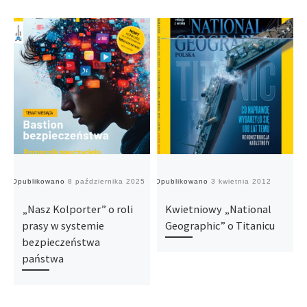
Opublikowano
8 października 2025
Opublikowano
3 kwietnia 2012
O
„Nasz Kolporter” o roli
Kwietniowy „National
prasy w systemie
Geographic” o Titanicu
bezpieczeństwa
państwa