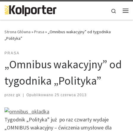
Skip to content
Search
Me
Strona Główna
»
Prasa
»
„Omnibus wakacyjny” od tygodnika
„Polityka”
PRASA
„Omnibus wakacyjny” od
tygodnika „Polityka”
przez
gk
|
Opublikowano
25 czerwca 2013
Tygodnik „Polityka” już po raz czwarty wydaje
„OMNIBUS wakacyjny – ćwiczenia umysłowe dla