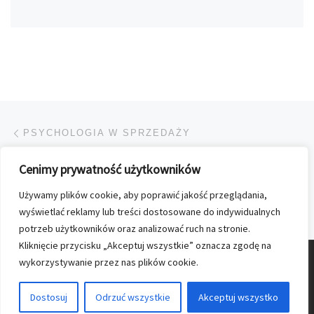
Przeglądanie Wpisów
Poprzedni post
PSYCHOLOGIA W SPRZEDAŻY
Cenimy prywatność użytkowników
POWRÓT DO LISTY POS
Używamy plików cookie, aby poprawić jakość przeglądania,
Na
WAKACYJNE „SAMO ZDROWIE”
wyświetlać reklamy lub treści dostosowane do indywidualnych
potrzeb użytkowników oraz analizować ruch na stronie.
Kliknięcie przycisku „Akceptuj wszystkie” oznacza zgodę na
wykorzystywanie przez nas plików cookie.
© 2026
Nasz Kolporter
–
Wszelkie prawa zastrzezone
Dostosuj
Odrzuć wszystkie
Akceptuj wszystko