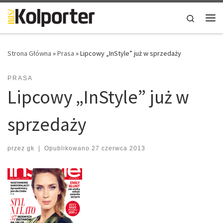
Skip to content
Search
Me
Strona Główna
»
Prasa
»
Lipcowy „InStyle” już w sprzedaży
PRASA
Lipcowy „InStyle” już w
sprzedaży
przez
gk
|
Opublikowano
27 czerwca 2013