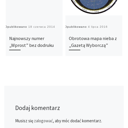
Opublikowano
18 czerwca 2014
Opublikowano
4 lipca 2016
O
Najnowszy numer
Obrotowa mapa nieba z
„Wprost” bez dodruku
„Gazetą Wyborczą”
Dodaj komentarz
Musisz się
zalogować
, aby móc dodać komentarz.