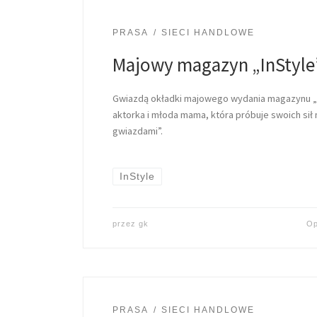
PRASA
SIECI HANDLOWE
Majowy magazyn „InStyle”
Gwiazdą okładki majowego wydania magazynu „InS
aktorka i młoda mama, która próbuje swoich sił 
gwiazdami”.
InStyle
przez
gk
Op
PRASA
SIECI HANDLOWE