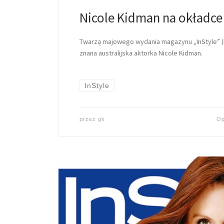
Nicole Kidman na okładce 
Twarzą majowego wydania magazynu „InStyle” (n
znana australijska aktorka Nicole Kidman.
InStyle
przez
gk
Op