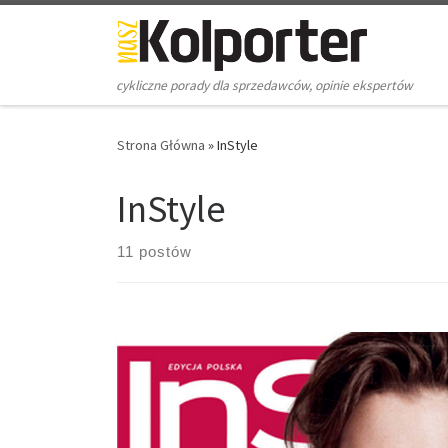
Skip to content
cykliczne porady dla sprzedawców, opinie ekspertów
Strona Główna
»
InStyle
InStyle
11 postów