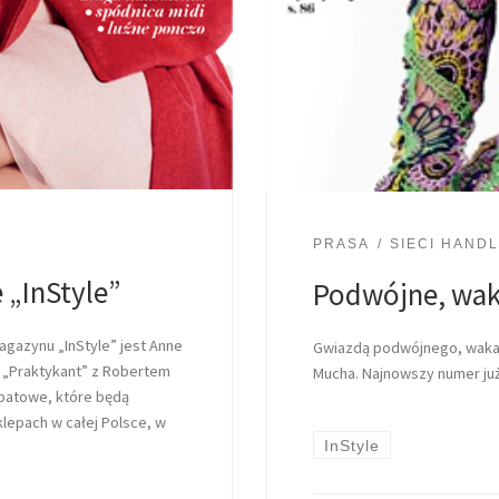
PRASA
SIECI HAND
„InStyle”
Podwójne, wak
gazynu „InStyle” jest Anne
Gwiazdą podwójnego, wakac
m „Praktykant” z Robertem
Mucha. Najnowszy numer ju
abatowe, które będą
lepach w całej Polsce, w
InStyle