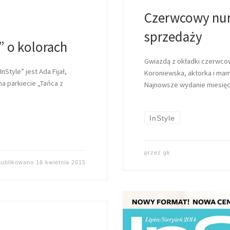
Czerwcowy num
sprzedaży
 o kolorach
Gwiazdą z okładki czerwco
tyle” jest Ada Fijał,
Koroniewska, aktorka i mama
na parkiecie „Tańca z
Najnowsze wydanie miesięczn
InStyle
przez
gk
ublikowano
16 kwietnia 2015