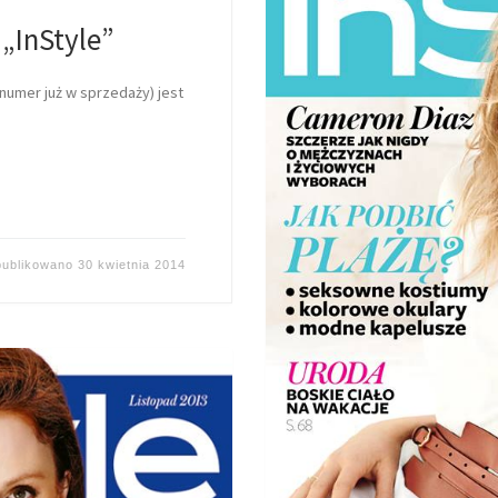
„InStyle”
umer już w sprzedaży) jest
ublikowano
30 kwietnia 2014