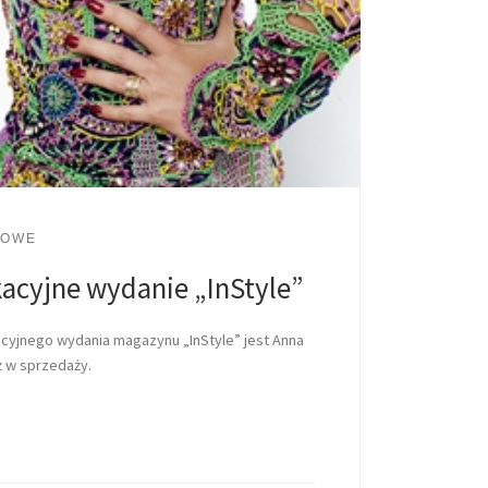
LOWE
acyjne wydanie „InStyle”
yjnego wydania magazynu „InStyle” jest Anna
ż w sprzedaży.