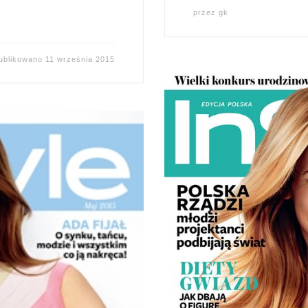
przez
gk
ublikowano
11 września 2015