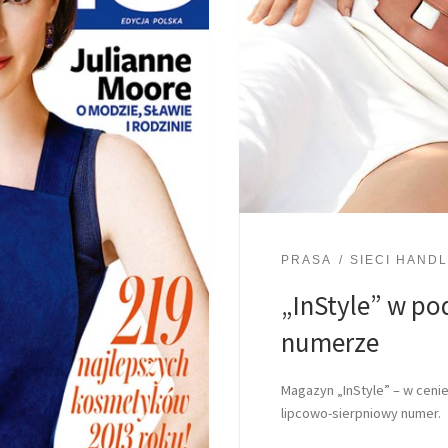
PRASA
SIECI HAND
„InStyle” w p
numerze
Magazyn „InStyle” – w cenie
lipcowo-sierpniowy numer.