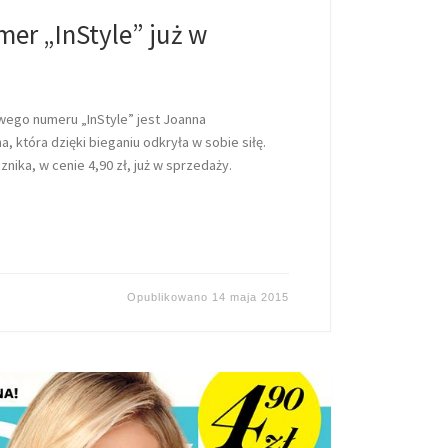
er „InStyle” już w
wego numeru „InStyle” jest Joanna
, która dzięki bieganiu odkryła w sobie siłę.
ika, w cenie 4,90 zł, już w sprzedaży.
Opublikowano
14 maja 2015