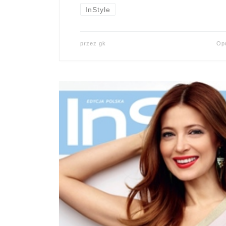
InStyle
przez
gk
Op