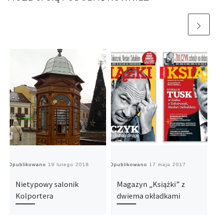
Opublikowano
19 lutego 2018
Opublikowano
17 maja 2017
O
Nietypowy salonik
Magazyn „Książki” z
Kolportera
dwiema okładkami