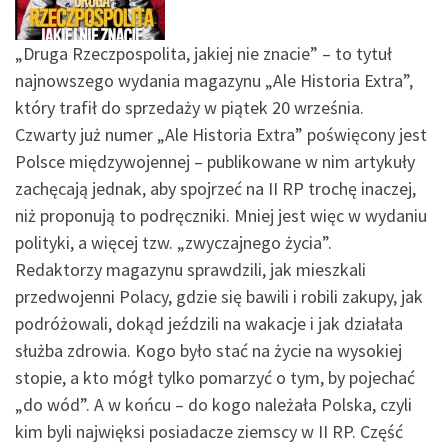
„Druga Rzeczpospolita, jakiej nie znacie” – to tytuł
najnowszego wydania magazynu „Ale Historia Extra”,
który trafił do sprzedaży w piątek 20 września.
Czwarty już numer „Ale Historia Extra” poświęcony jest
Polsce międzywojennej – publikowane w nim artykuły
zachęcają jednak, aby spojrzeć na II RP trochę inaczej,
niż proponują to podręczniki. Mniej jest więc w wydaniu
polityki, a więcej tzw. „zwyczajnego życia”.
Redaktorzy magazynu sprawdzili, jak mieszkali
przedwojenni Polacy, gdzie się bawili i robili zakupy, jak
podróżowali, dokąd jeździli na wakacje i jak działała
służba zdrowia. Kogo było stać na życie na wysokiej
stopie, a kto mógł tylko pomarzyć o tym, by pojechać
„do wód”. A w końcu – do kogo należała Polska, czyli
kim byli najwięksi posiadacze ziemscy w II RP. Część