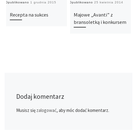
Opublikowano
1 grudnia 2015
Opublikowano
25 kwietnia 2014
O
Recepta na sukces
Majowe „Avanti” z
bransoletką i konkursem
Dodaj komentarz
Musisz się
zalogować
, aby móc dodać komentarz.