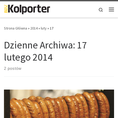
Skip to content
Search
Me
Strona Główna
»
2014
»
luty
»
17
Dzienne Archiwa:
17
lutego 2014
2 postów