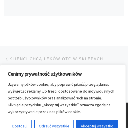
Przeglądanie Wpisów
Poprzedni post
KLIENCI CHCĄ LEKÓW OTC W SKLEPACH
Cenimy prywatność użytkowników
POWRÓT DO LISTY POS
Używamy plików cookie, aby poprawić jakość przeglądania,
Na
WRZEŚNIOWE „LOGO” ZE ZMIANAMI
wyświetlać reklamy lub treści dostosowane do indywidualnych
potrzeb użytkowników oraz analizować ruch na stronie.
Kliknięcie przycisku „Akceptuj wszystkie” oznacza zgodę na
wykorzystywanie przez nas plików cookie.
© 2026
Nasz Kolporter
–
Wszelkie prawa zastrzezone
Dostosuj
Odrzuć wszystkie
Akceptuj wszystko