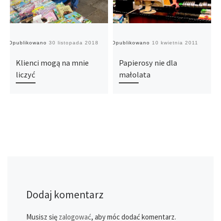
Opublikowano
30 listopada 2018
Opublikowano
10 kwietnia 2011
O
Klienci mogą na mnie
Papierosy nie dla
liczyć
małolata
Dodaj komentarz
Musisz się
zalogować
, aby móc dodać komentarz.