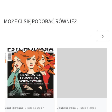
MOŻE CI SIĘ PODOBAĆ RÓWNIEŻ
Opublikowano
2 lutego 2017
Opublikowano
7 lutego 2017
O