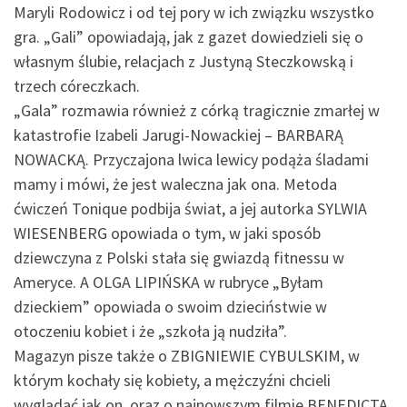
Maryli Rodowicz i od tej pory w ich związku wszystko
gra. „Gali” opowiadają, jak z gazet dowiedzieli się o
własnym ślubie, relacjach z Justyną Steczkowską i
trzech córeczkach.
„Gala” rozmawia również z córką tragicznie zmarłej w
katastrofie Izabeli Jarugi-Nowackiej – BARBARĄ
NOWACKĄ. Przyczajona lwica lewicy podąża śladami
mamy i mówi, że jest waleczna jak ona. Metoda
ćwiczeń Tonique podbija świat, a jej autorka SYLWIA
WIESENBERG opowiada o tym, w jaki sposób
dziewczyna z Polski stała się gwiazdą fitnessu w
Ameryce. A OLGA LIPIŃSKA w rubryce „Byłam
dzieckiem” opowiada o swoim dzieciństwie w
otoczeniu kobiet i że „szkoła ją nudziła”.
Magazyn pisze także o ZBIGNIEWIE CYBULSKIM, w
którym kochały się kobiety, a mężczyźni chcieli
wyglądać jak on, oraz o najnowszym filmie BENEDICTA