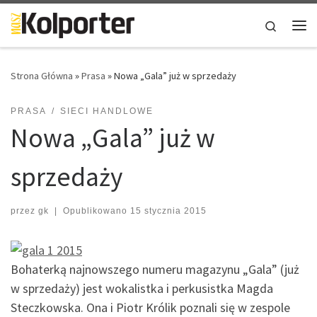
Skip to content
Search
Me
Strona Główna
»
Prasa
»
Nowa „Gala” już w sprzedaży
PRASA
SIECI HANDLOWE
Nowa „Gala” już w
sprzedaży
przez
gk
|
Opublikowano
15 stycznia 2015
Bohaterką najnowszego numeru magazynu „Gala” (już
w sprzedaży) jest wokalistka i perkusistka Magda
Steczkowska. Ona i Piotr Królik poznali się w zespole