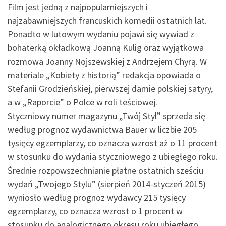
Film jest jedną z najpopularniejszych i
najzabawniejszych francuskich komedii ostatnich lat.
Ponadto w lutowym wydaniu pojawi się wywiad z
bohaterką okładkową Joanną Kulig oraz wyjątkowa
rozmowa Joanny Nojszewskiej z Andrzejem Chyrą. W
materiale „Kobiety z historią” redakcja opowiada o
Stefanii Grodzieńskiej, pierwszej damie polskiej satyry,
a w „Raporcie” o Polce w roli teściowej.
Styczniowy numer magazynu „Twój Styl” sprzeda się
według prognoz wydawnictwa Bauer w liczbie 205
tysięcy egzemplarzy, co oznacza wzrost aż o 11 procent
w stosunku do wydania styczniowego z ubiegłego roku.
Średnie rozpowszechnianie płatne ostatnich sześciu
wydań „Twojego Stylu” (sierpień 2014-styczeń 2015)
wyniosło według prognoz wydawcy 215 tysięcy
egzemplarzy, co oznacza wzrost o 1 procent w
stosunku do analogicznego okresu roku ubiegłego.