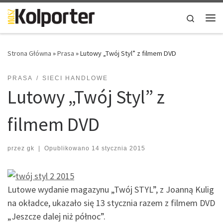
Skip to content
Search
Me
Strona Główna
»
Prasa
»
Lutowy „Twój Styl” z filmem DVD
PRASA
SIECI HANDLOWE
Lutowy „Twój Styl” z
filmem DVD
przez
gk
|
Opublikowano
14 stycznia 2015
Lutowe wydanie magazynu „Twój STYL”, z Joanną Kulig
na okładce, ukazało się 13 stycznia razem z filmem DVD
„Jeszcze dalej niż północ”.