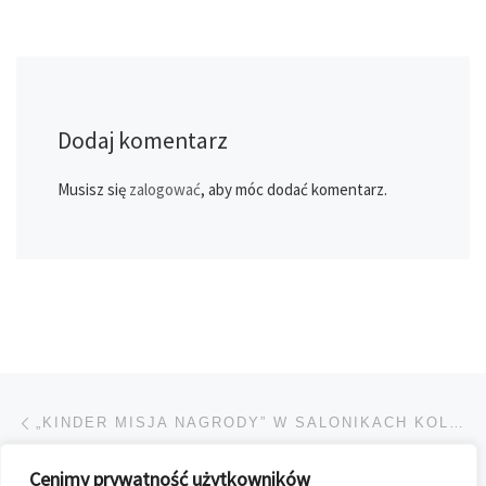
Dodaj komentarz
Musisz się
zalogować
, aby móc dodać komentarz.
Przeglądanie Wpisów
Poprzedni post
„KINDER MISJA NAGRODY” W SALONIKACH KOLPORTERA
Cenimy prywatność użytkowników
POWRÓT DO LISTY POS