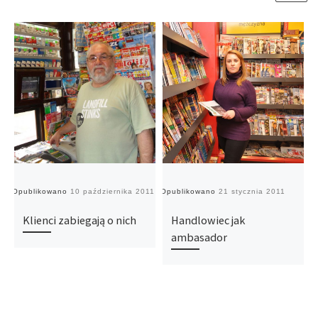
Opublikowano
10 października 2011
Opublikowano
21 stycznia 2011
O
Klienci zabiegają o nich
Handlowiec jak
ambasador