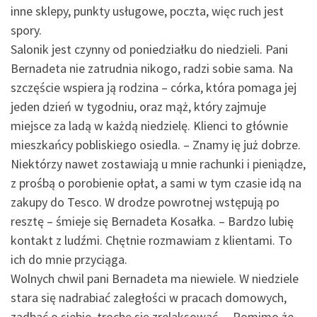
inne sklepy, punkty usługowe, poczta, więc ruch jest
spory.
Salonik jest czynny od poniedziałku do niedzieli. Pani
Bernadeta nie zatrudnia nikogo, radzi sobie sama. Na
szczęście wspiera ją rodzina – córka, która pomaga jej
jeden dzień w tygodniu, oraz mąż, który zajmuje
miejsce za ladą w każdą niedzielę. Klienci to głównie
mieszkańcy pobliskiego osiedla. – Znamy ię już dobrze.
Niektórzy nawet zostawiają u mnie rachunki i pieniądze,
z prośbą o porobienie opłat, a sami w tym czasie idą na
zakupy do Tesco. W drodze powrotnej wstępują po
resztę – śmieje się Bernadeta Kosałka. – Bardzo lubię
kontakt z ludźmi. Chętnie rozmawiam z klientami. To
ich do mnie przyciąga.
Wolnych chwil pani Bernadeta ma niewiele. W niedziele
stara się nadrabiać zaległości w pracach domowych,
zadbać o siebie, trochę się zrelaksować. – Pomimo że