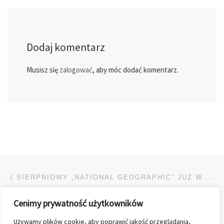
Dodaj komentarz
Musisz się
zalogować
, aby móc dodać komentarz.
Przeglądanie Wpisów
Poprzedni post
SIERPNIOWY „NATIONAL GEOGRAPHIC” JUŻ W SPRZEDAŻY
Cenimy prywatność użytkowników
POWRÓT DO LISTY POS
Używamy plików cookie, aby poprawić jakość przeglądania,
Na