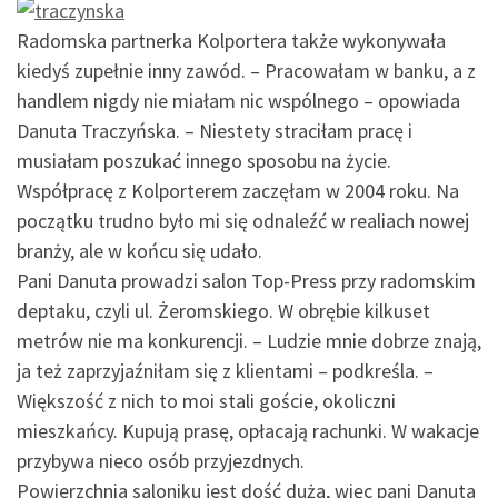
Radomska partnerka Kolportera także wykonywała
kiedyś zupełnie inny zawód. – Pracowałam w banku, a z
handlem nigdy nie miałam nic wspólnego – opowiada
Danuta Traczyńska. – Niestety straciłam pracę i
musiałam poszukać innego sposobu na życie.
Współpracę z Kolporterem zaczęłam w 2004 roku. Na
początku trudno było mi się odnaleźć w realiach nowej
branży, ale w końcu się udało.
Pani Danuta prowadzi salon Top-Press przy radomskim
deptaku, czyli ul. Żeromskiego. W obrębie kilkuset
metrów nie ma konkurencji. – Ludzie mnie dobrze znają,
ja też zaprzyjaźniłam się z klientami – podkreśla. –
Większość z nich to moi stali goście, okoliczni
mieszkańcy. Kupują prasę, opłacają rachunki. W wakacje
przybywa nieco osób przyjezdnych.
Powierzchnia saloniku jest dość duża, więc pani Danuta