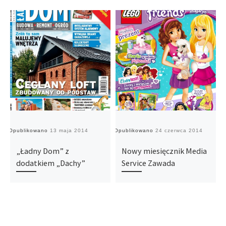
Opublikowano
13 maja 2014
Opublikowano
24 czerwca 2014
O
„Ładny Dom” z
Nowy miesięcznik Media
dodatkiem „Dachy”
Service Zawada