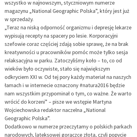
wszystko w najnowszym, styczniowym numerze
magazynu „National Geographic Polska”, który jest już
w sprzedaży.
„Teraz na niską odporność organizmu i depresję lekarze
wypisują recepty na spacery po lesie. Korporacyjni
szefowie coraz częściej zdają sobie sprawę, że na brak
kreatywności u pracowników pomóc może tylko sesja
relaksacyjna w parku. Zatoczyliśmy koło – to, co od
wieków było oczywiste, stało się największym
odkryciem XXI w. Od tej pory każdy materiał na naszych
łamach i w internecie oznaczony #natura2016 będzie
nam wszystkim przypominał o tym, co ważne. Że warto
wrócić do korzeni” – pisze we wstępie Martyna
Wojciechowska redaktor naczelna „National
Geographic Polska”.
Dodatkowo w numerze przeczytamy o polskich parkach
narodowych, lateksowej gorączce złota, czyli popycie