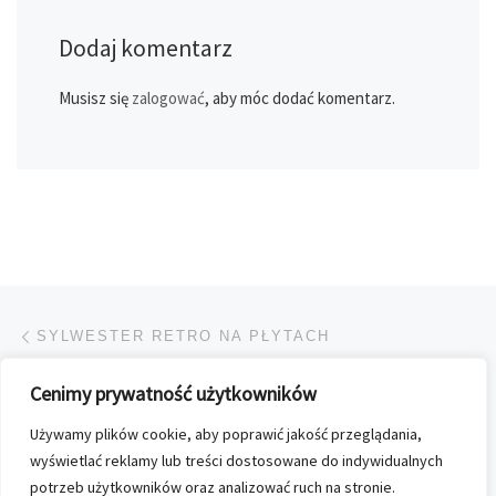
Dodaj komentarz
Musisz się
zalogować
, aby móc dodać komentarz.
Przeglądanie Wpisów
Poprzedni post
SYLWESTER RETRO NA PŁYTACH
Cenimy prywatność użytkowników
POWRÓT DO LISTY POS
Używamy plików cookie, aby poprawić jakość przeglądania,
Na
KALENDARZ „WYSOKICH OBCASÓW” NA 2016
wyświetlać reklamy lub treści dostosowane do indywidualnych
potrzeb użytkowników oraz analizować ruch na stronie.