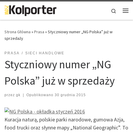
Skip to content
Search
Me
Strona Główna
»
Prasa
»
Styczniowy numer „NG Polska” już w
sprzedaży
PRASA
SIECI HANDLOWE
Styczniowy numer „NG
Polska” już w sprzedaży
przez
gk
|
Opublikowano
30 grudnia 2015
Kuracja naturą, polskie parki narodowe, gumowa Azja,
food trucki oraz słynne mapy „National Geographic”. To