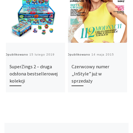
Opublikowano
15 lutego 2019
Opublikowano
14 maja 2015
O
SuperZings 2 – druga
Czerwcowy numer
odsłona bestsellerowej
„InStyle” już w
kolekcji
sprzedaży