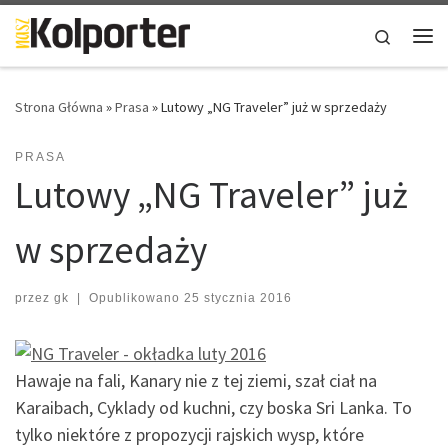
Skip to content
Search
Me
Strona Główna
»
Prasa
»
Lutowy „NG Traveler” już w sprzedaży
PRASA
Lutowy „NG Traveler” już
w sprzedaży
przez
gk
|
Opublikowano
25 stycznia 2016
Hawaje na fali, Kanary nie z tej ziemi, szał ciał na
Karaibach, Cyklady od kuchni, czy boska Sri Lanka. To
tylko niektóre z propozycji rajskich wysp, które