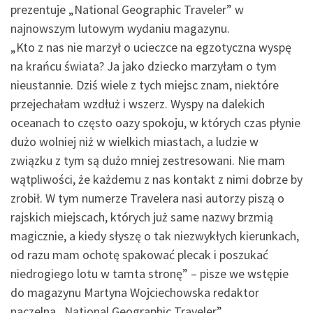
prezentuje „National Geographic Traveler” w
najnowszym lutowym wydaniu magazynu.
„Kto z nas nie marzył o ucieczce na egzotyczna wyspę
na krańcu świata? Ja jako dziecko marzyłam o tym
nieustannie. Dziś wiele z tych miejsc znam, niektóre
przejechałam wzdłuż i wszerz. Wyspy na dalekich
oceanach to często oazy spokoju, w których czas płynie
dużo wolniej niż w wielkich miastach, a ludzie w
związku z tym są dużo mniej zestresowani. Nie mam
wątpliwości, że każdemu z nas kontakt z nimi dobrze by
zrobił. W tym numerze Travelera nasi autorzy piszą o
rajskich miejscach, których już same nazwy brzmią
magicznie, a kiedy słyszę o tak niezwykłych kierunkach,
od razu mam ochotę spakować plecak i poszukać
niedrogiego lotu w tamta stronę” – pisze we wstępie
do magazynu Martyna Wojciechowska redaktor
naczelna „National Geographic Traveler”.