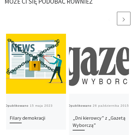
MOŻE CI SIĘ PODOBAĆ RÓWNIEŻ
Opublikowano
15 maja 2023
Opublikowano
26 października 2015
O
Filary demokracji
„Dni kierowcy” z „Gazetą
Wyborczą”