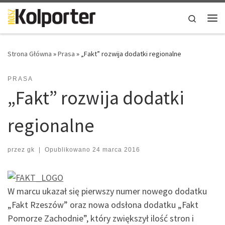
Skip to content
Search
Me
Strona Główna
»
Prasa
»
„Fakt” rozwija dodatki regionalne
PRASA
„Fakt” rozwija dodatki
regionalne
przez
gk
|
Opublikowano
24 marca 2016
W marcu ukazał się pierwszy numer nowego dodatku
„Fakt Rzeszów” oraz nowa odsłona dodatku „Fakt
Pomorze Zachodnie”, który zwiększył ilość stron i