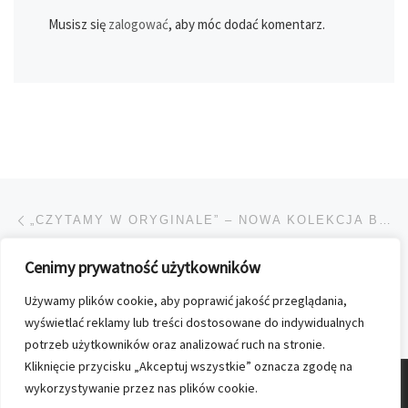
Musisz się
zalogować
, aby móc dodać komentarz.
Przeglądanie Wpisów
Poprzedni post
„CZYTAMY W ORYGINALE” – NOWA KOLEKCJA BIBLIOTEKI „NEWSWEEKA”
Cenimy prywatność użytkowników
POWRÓT DO LISTY POS
Używamy plików cookie, aby poprawić jakość przeglądania,
Na
POMOCNIK „POLITYKI” O ZIMNEJ WOJNIE
wyświetlać reklamy lub treści dostosowane do indywidualnych
potrzeb użytkowników oraz analizować ruch na stronie.
Kliknięcie przycisku „Akceptuj wszystkie” oznacza zgodę na
wykorzystywanie przez nas plików cookie.
© 2026
Nasz Kolporter
–
Wszelkie prawa zastrzezone