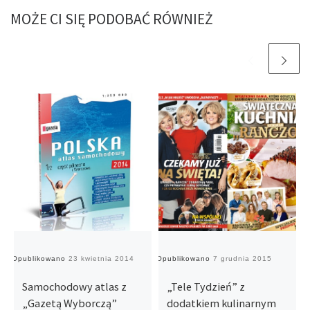
MOŻE CI SIĘ PODOBAĆ RÓWNIEŻ
Opublikowano
23 kwietnia 2014
Opublikowano
7 grudnia 2015
O
Samochodowy atlas z
„Tele Tydzień” z
„Gazetą Wyborczą”
dodatkiem kulinarnym