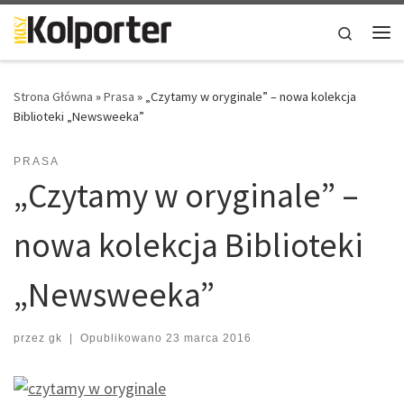
Skip to content
Search
Me
Strona Główna
»
Prasa
»
„Czytamy w oryginale” – nowa kolekcja
Biblioteki „Newsweeka”
PRASA
„Czytamy w oryginale” –
nowa kolekcja Biblioteki
„Newsweeka”
przez
gk
|
Opublikowano
23 marca 2016