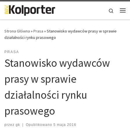
Skip to content
Search
Me
Strona Główna
»
Prasa
»
Stanowisko wydawców prasy w sprawie
działalności rynku prasowego
PRASA
Stanowisko wydawców
prasy w sprawie
działalności rynku
prasowego
przez
gk
|
Opublikowano
5 maja 2016