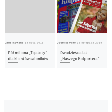
Opublikowano
13 lipca 2015
Opublikowano
18 listopada 2015
O
Pół miliona „Tojatoty”
Dwadzieścia lat
dla klientów saloników
„Naszego Kolportera”