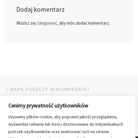
Dodaj komentarz
Musisz się
zalogować
, aby móc dodać komentarz.
Przeglądanie Wpisów
Poprzedni post
MAPA PUSZCZY BIAŁOWIESKIEJ
Cenimy prywatność użytkowników
POWRÓT DO LISTY POS
Używamy plików cookie, aby poprawić jakość przeglądania,
Na
„ŚWIAT KOBIETY” W NOWEJ ODSŁONIE
wyświetlać reklamy lub treści dostosowane do indywidualnych
potrzeb użytkowników oraz analizować ruch na stronie.