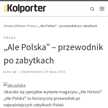
Skip to content
Search
Me
Strona Główna
»
Prasa
»
„Ale Polska” – przewodnik po zabytkach
PRASA
„Ale Polska” – przewodnik
po zabytkach
przez
gk
|
Opublikowano
26 lipca 2016
Ukazało się specjalne wydanie magazynu „Ale Historii”.
„Ale Polska” to historyczny przewodnik po
najważniejszych zabytkach Polski.