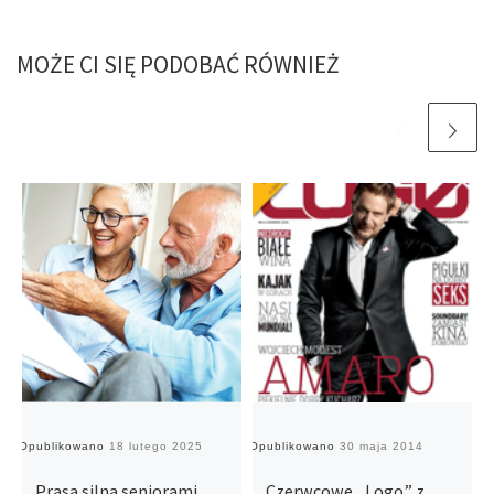
MOŻE CI SIĘ PODOBAĆ RÓWNIEŻ
Opublikowano
18 lutego 2025
Opublikowano
30 maja 2014
O
Prasa silna seniorami
Czerwcowe „Logo” z