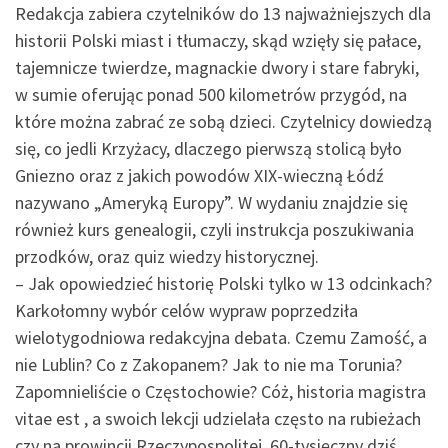
Redakcja zabiera czytelników do 13 najważniejszych dla
historii Polski miast i tłumaczy, skąd wzięły się pałace,
tajemnicze twierdze, magnackie dwory i stare fabryki,
w sumie oferując ponad 500 kilometrów przygód, na
które można zabrać ze sobą dzieci. Czytelnicy dowiedzą
się, co jedli Krzyżacy, dlaczego pierwszą stolicą było
Gniezno oraz z jakich powodów XIX-wieczną Łódź
nazywano „Ameryką Europy”. W wydaniu znajdzie się
również kurs genealogii, czyli instrukcja poszukiwania
przodków, oraz quiz wiedzy historycznej.
– Jak opowiedzieć historię Polski tylko w 13 odcinkach?
Karkołomny wybór celów wypraw poprzedziła
wielotygodniowa redakcyjna debata. Czemu Zamość, a
nie Lublin? Co z Zakopanem? Jak to nie ma Torunia?
Zapomnieliście o Częstochowie? Cóż, historia magistra
vitae est , a swoich lekcji udzielała często na rubieżach
czy na prowincji Rzeczypospolitej. 60-tysięczny dziś