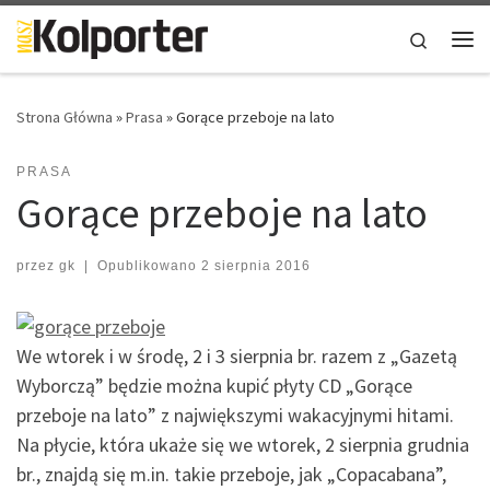
Skip to content
Search
Me
Strona Główna
»
Prasa
»
Gorące przeboje na lato
PRASA
Gorące przeboje na lato
przez
gk
|
Opublikowano
2 sierpnia 2016
We wtorek i w środę, 2 i 3 sierpnia br. razem z „Gazetą
Wyborczą” będzie można kupić płyty CD „Gorące
przeboje na lato” z największymi wakacyjnymi hitami.
Na płycie, która ukaże się we wtorek, 2 sierpnia grudnia
br., znajdą się m.in. takie przeboje, jak „Copacabana”,