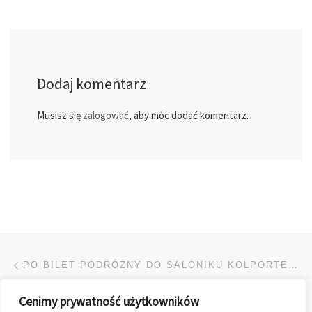
Dodaj komentarz
Musisz się
zalogować
, aby móc dodać komentarz.
Przeglądanie Wpisów
Poprzedni post
PO BILET PODRÓŻNY DO SALONIKU KOLPORTERA
Cenimy prywatność użytkowników
POWRÓT DO LISTY POS