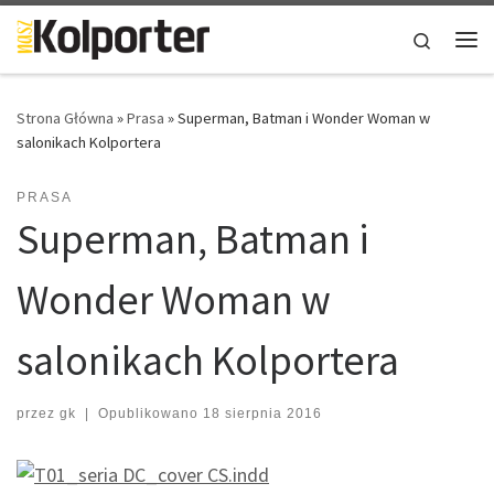
Skip to content
Search
Me
Strona Główna
»
Prasa
»
Superman, Batman i Wonder Woman w
salonikach Kolportera
PRASA
Superman, Batman i
Wonder Woman w
salonikach Kolportera
przez
gk
|
Opublikowano
18 sierpnia 2016