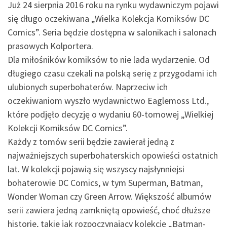
Już 24 sierpnia 2016 roku na rynku wydawniczym pojawi
się długo oczekiwana „Wielka Kolekcja Komiksów DC
Comics”. Seria będzie dostępna w salonikach i salonach
prasowych Kolportera.
Dla miłośników komiksów to nie lada wydarzenie. Od
długiego czasu czekali na polską serię z przygodami ich
ulubionych superbohaterów. Naprzeciw ich
oczekiwaniom wyszło wydawnictwo Eaglemoss Ltd.,
które podjęło decyzję o wydaniu 60-tomowej „Wielkiej
Kolekcji Komiksów DC Comics”.
Każdy z tomów serii będzie zawierał jedną z
najważniejszych superbohaterskich opowieści ostatnich
lat. W kolekcji pojawią się wszyscy najsłynniejsi
bohaterowie DC Comics, w tym Superman, Batman,
Wonder Woman czy Green Arrow. Większość albumów
serii zawiera jedną zamkniętą opowieść, choć dłuższe
historie, takie jak rozpoczynający kolekcję „Batman-