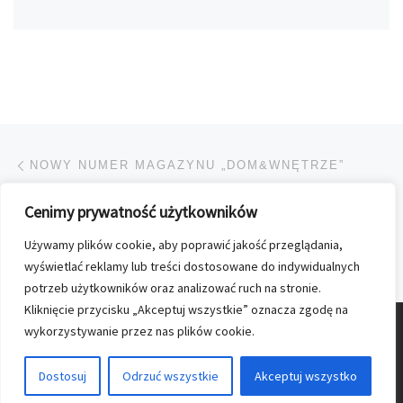
Przeglądanie Wpisów
Poprzedni post
NOWY NUMER MAGAZYNU „DOM&WNĘTRZE”
Cenimy prywatność użytkowników
POWRÓT DO LISTY POS
Używamy plików cookie, aby poprawić jakość przeglądania,
Na
HONOROWI DAWCY KRWI Z KOLPORTERA
wyświetlać reklamy lub treści dostosowane do indywidualnych
potrzeb użytkowników oraz analizować ruch na stronie.
Kliknięcie przycisku „Akceptuj wszystkie” oznacza zgodę na
wykorzystywanie przez nas plików cookie.
© 2026
Nasz Kolporter
–
Wszelkie prawa zastrzezone
Dostosuj
Odrzuć wszystkie
Akceptuj wszystko