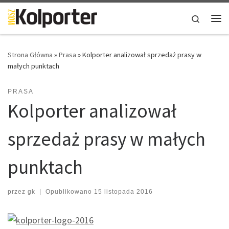
Skip to content
Search
Me
Strona Główna
»
Prasa
»
Kolporter analizował sprzedaż prasy w
małych punktach
PRASA
Kolporter analizował
sprzedaż prasy w małych
punktach
przez
gk
|
Opublikowano
15 listopada 2016