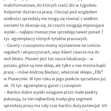
małoformatowe, do których sześć dni w tygodniu
Kolporter dostarcza prasę. Chociaż pod względem
wielkości sprzedaży nie mogą się równać z wielkim
sieciami to okazuje się, że często osiągają imponujące
wyniki – najlepsi miesięcznie sprzedają nawet ponad 7
tys. egzemplarzy różnych tytułów prasowych.
– Gazety i czasopisma mamy wystawione na sześciu
regałach i ekspozytorach, więc klient zawsze ma do
nich blisko. Plusem jest też nasza lokalizacja – w
pasażu, gdzie są inne sklep, ale tylko u nas można kupić
prasę – mówi Andrzej Biedasz, właściciel sklepu „Elbi”
w Piasecznie. W tym roku w jego punkcie sprzedano już
ok. 70 tys. egzemplarzy gazet i czasopism.
– Bardzo dobre wyniki osiągane przez małe punkty
pokazują, że ten najbardziej tradycyjny segment
sprzedaży prasy ma cały czas bardzo duży potencjał. Ich