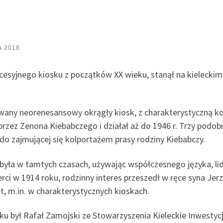
a 2018
ecesyjnego kiosku z początków XX wieku, stanął na kieleckim
ny neorenesansowy okrągły kiosk, z charakterystyczną kopu
 przez Zenona Kiebabczego i działał aż do 1946 r. Trzy podo
 do zajmującej się kolportażem prasy rodziny Kiebabczy.
była w tamtych czasach, używając współczesnego języka, lid
rci w 1914 roku, rodzinny interes przeszedł w ręce syna Jer
t, m.in. w charakterystycznych kioskach.
u był Rafał Zamojski ze Stowarzyszenia Kieleckie Inwestycj