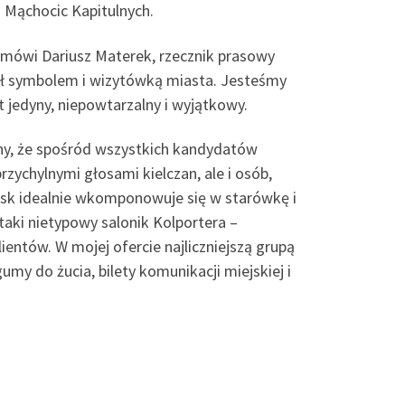
z Mąchocic Kapitulnych.
 – mówi Dariusz Materek, rzecznik prasowy
był symbolem i wizytówką miasta. Jesteśmy
t jedyny, niepowtarzalny i wyjątkowy.
ony, że spośród wszystkich kandydatów
ychylnymi głosami kielczan, ale i osób,
iosk idealnie wkomponowuje się w starówkę i
 taki nietypowy salonik Kolportera –
ientów. W mojej ofercie najliczniejszą grupą
umy do żucia, bilety komunikacji miejskiej i