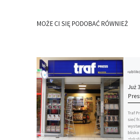
MOŻE CI SIĘ PODOBAĆ RÓWNIEŻ
Opubli
Już 
Pres
Traf P
sieć f
wystar
blisko
zlokal