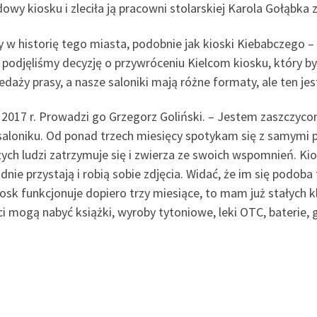
wy kiosku i zleciła ją pracowni stolarskiej Karola Gołąbka 
any w historię tego miasta, podobnie jak kioski Kiebabczego
m podjęliśmy decyzję o przywróceniu Kielcom kiosku, który 
edaży prasy, a nasze saloniki mają różne formaty, ale ten jes
u 2017 r. Prowadzi go Grzegorz Goliński. – Jestem zaszczyc
loniku. Od ponad trzech miesięcy spotykam się z samymi prz
zych ludzi zatrzymuje się i zwierza ze swoich wspomnień. K
nie przystają i robią sobie zdjęcia. Widać, że im się podoba
sk funkcjonuje dopiero trzy miesiące, to mam już stałych kl
i mogą nabyć książki, wyroby tytoniowe, leki OTC, baterie, g