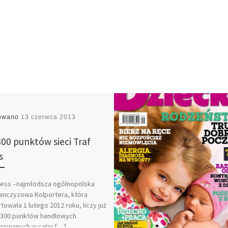
kowano
13 czerwca 2013
300 punktów sieci Traf
s
ress –najmłodsza ogólnopolska
ranczyzowa Kolportera, która
towała 1 lutego 2012 roku, liczy już
 300 punktów handlowych
izowanych w całej […]