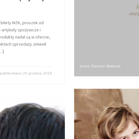
 bilety MZK, proszek od
 artykuły spożywcze i
dukty nadal są w ofercie,
nktach sprzedaży zmienił
…]
przez
Dariusz Materek
publikowano
20 grudnia 2019