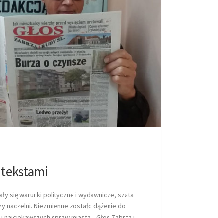
i tekstami
iały się warunki polityczne i wydawnicze, szata
rzy naczelni. Niezmienne zostało dążenie do
 i najciekawszych spraw miasta. „Głos Zabrza i