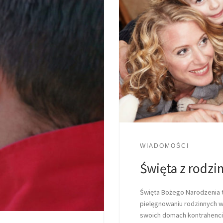
WIADOMOŚCI
Święta z rodzi
Święta Bożego Narodzenia 
pielęgnowaniu rodzinnych wi
swoich domach kontrahenci