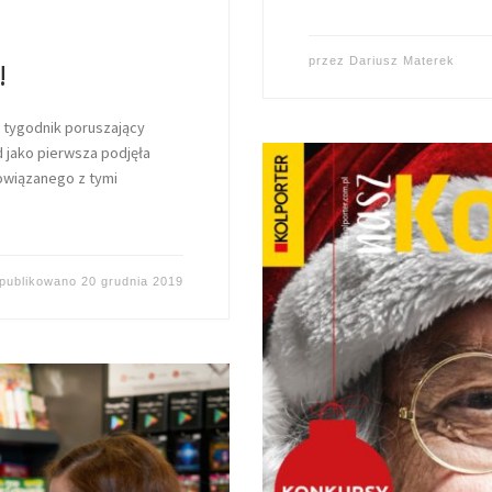
przez
Dariusz Materek
!
o tygodnik poruszający
d jako pierwsza podjęła
powiązanego z tymi
publikowano
20 grudnia 2019