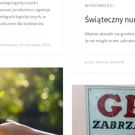
usług logistycznych i
WIADOMOŚCI
asowi, producenci i agencje
sługach logistycznych, w
Świąteczny nu
wiadczone dla wydawców.
Właśnie ukazało się grudni
że nie mogło w nim zabrakn
ublikowano
20 listopada 2019
przez
Dariusz Materek