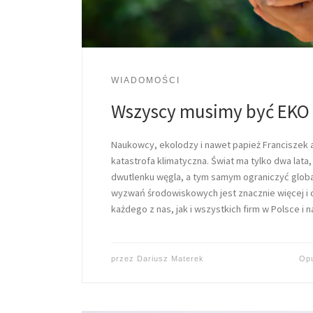
WIADOMOŚCI
Wszyscy musimy być EKO
Naukowcy, ekolodzy i nawet papież Franciszek a
katastrofa klimatyczna. Świat ma tylko dwa lata
dwutlenku węgla, a tym samym ograniczyć global
wyzwań środowiskowych jest znacznie więcej i
każdego z nas, jak i wszystkich firm w Polsce i n
przez
Dariusz Materek
Op