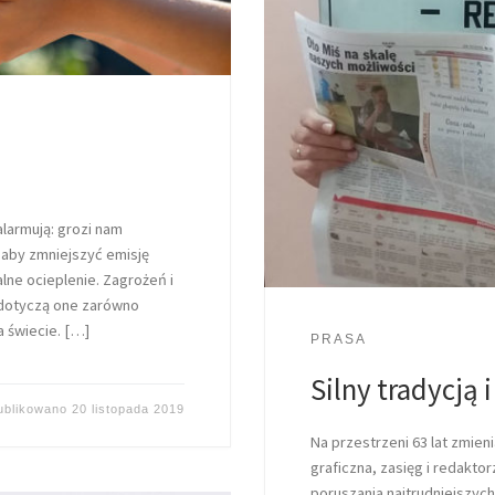
larmują: grozi nam
, aby zmniejszyć emisję
ne ocieplenie. Zagrożeń i
 dotyczą one zarówno
a świecie. […]
PRASA
Silny tradycją 
ublikowano
20 listopada 2019
Na przestrzeni 63 lat zmien
graficzna, zasięg i redakto
poruszania najtrudniejszych