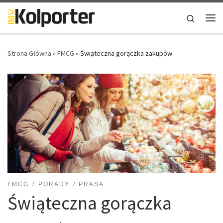
Skip to content
Search
Me
Strona Główna
»
FMCG
»
Świąteczna gorączka zakupów
FMCG
PORADY
PRASA
Świąteczna gorączka