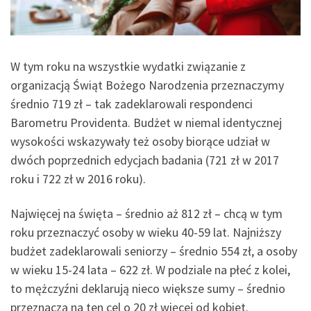
W tym roku na wszystkie wydatki związanie z
organizacją Świąt Bożego Narodzenia przeznaczymy
średnio 719 zł – tak zadeklarowali respondenci
Barometru Providenta. Budżet w niemal identycznej
wysokości wskazywały też osoby biorące udział w
dwóch poprzednich edycjach badania (721 zł w 2017
roku i 722 zł w 2016 roku).
Najwięcej na święta – średnio aż 812 zł – chcą w tym
roku przeznaczyć osoby w wieku 40-59 lat. Najniższy
budżet zadeklarowali seniorzy – średnio 554 zł, a osoby
w wieku 15-24 lata – 622 zł. W podziale na płeć z kolei,
to mężczyźni deklarują nieco większe sumy – średnio
przeznaczą na ten cel o 20 zł więcej od kobiet.