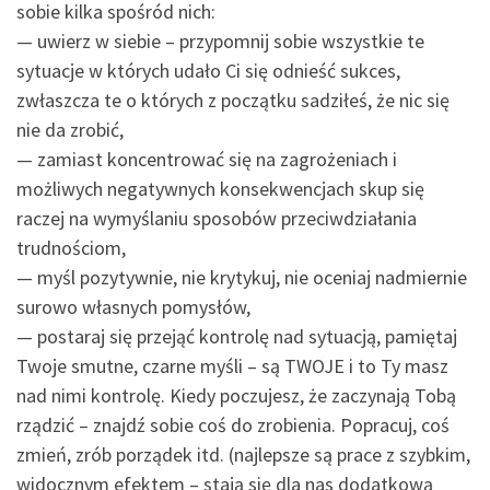
sobie kilka spośród nich:
— uwierz w siebie – przypomnij sobie wszystkie te
sytuacje w których udało Ci się odnieść sukces,
zwłaszcza te o których z początku sadziłeś, że nic się
nie da zrobić,
— zamiast koncentrować się na zagrożeniach i
możliwych negatywnych konsekwencjach skup się
raczej na wymyślaniu sposobów przeciwdziałania
trudnościom,
— myśl pozytywnie, nie krytykuj, nie oceniaj nadmiernie
surowo własnych pomysłów,
— postaraj się przejąć kontrolę nad sytuacją, pamiętaj
Twoje smutne, czarne myśli – są TWOJE i to Ty masz
nad nimi kontrolę. Kiedy poczujesz, że zaczynają Tobą
rządzić – znajdź sobie coś do zrobienia. Popracuj, coś
zmień, zrób porządek itd. (najlepsze są prace z szybkim,
widocznym efektem – stają się dla nas dodatkową