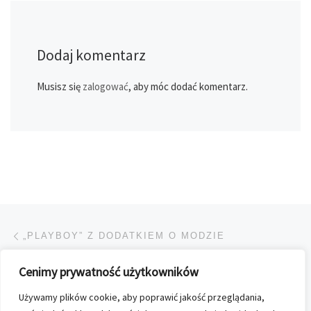
Dodaj komentarz
Musisz się
zalogować
, aby móc dodać komentarz.
Przeglądanie Wpisów
Poprzedni post
„PLAYBOY” Z DODATKIEM O MODZIE
Cenimy prywatność użytkowników
POWRÓT DO LISTY POS
Używamy plików cookie, aby poprawić jakość przeglądania,
Na
VIVALDI W KOLEKCJI FAKT MUZYKA