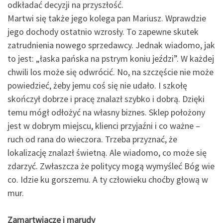
odkładać decyzji na przyszłość.
Martwi się także jego kolega pan Mariusz. Wprawdzie
jego dochody ostatnio wzrosły. To zapewne skutek
zatrudnienia nowego sprzedawcy. Jednak wiadomo, jak
to jest: „łaska pańska na pstrym koniu jeździ”. W każdej
chwili los może się odwrócić. No, na szczęście nie może
powiedzieć, żeby jemu coś się nie udało. I szkołę
skończył dobrze i pracę znalazł szybko i dobrą. Dzięki
temu mógł odłożyć na własny biznes. Sklep położony
jest w dobrym miejscu, klienci przyjaźni i co ważne –
ruch od rana do wieczora. Trzeba przyznać, że
lokalizację znalazł świetną. Ale wiadomo, co może się
zdarzyć. Zwłaszcza że politycy mogą wymyśleć Bóg wie
co. Idzie ku gorszemu. A ty człowieku choćby głową w
mur.
Zamartwiacze i marudy