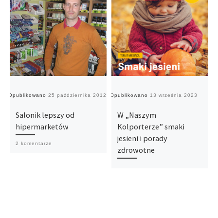
Opublikowano
25 października 2012
Opublikowano
13 września 2023
O
Salonik lepszy od
W „Naszym
hipermarketów
Kolporterze” smaki
jesieni i porady
2 komentarze
zdrowotne