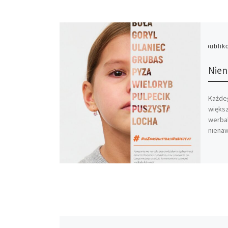
Opubli
Nien
Każdeg
większ
werba
nienawi