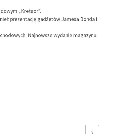
modowym „Kretaor”.
ównież prezentację gadżetów Jamesa Bonda i
amochodowych. Najnowsze wydanie magazynu