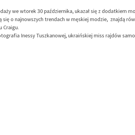
zedaży we wtorek 30 października, ukazał się z dodatkiem 
dzą się o najnowszych trendach w męskiej modzie, znajdą r
u Craigu.
otografia Inessy Tuszkanowej, ukraińskiej miss rajdów s