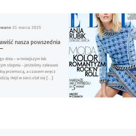
kowano
31 marca 2025
awiść nasza powszednia
o dnia – w mniejszym lub
ym stopniu – jesteśmy zalewani
lną przemocą, a czasem wręcz
ścią. Hejt w sieci stał się […]