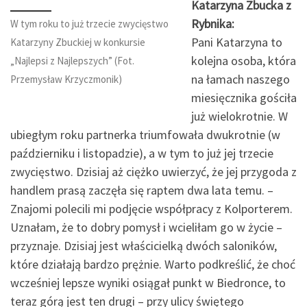
Katarzyna Zbucka z
Rybnika:
W tym roku to już trzecie zwycięstwo
Pani Katarzyna to
Katarzyny Zbuckiej w konkursie
kolejna osoba, która
„Najlepsi z Najlepszych” (Fot.
na łamach naszego
Przemysław Krzyczmonik)
miesięcznika gościła
już wielokrotnie. W
ubiegłym roku partnerka triumfowała dwukrotnie (w
październiku i listopadzie), a w tym to już jej trzecie
zwycięstwo. Dzisiaj aż ciężko uwierzyć, że jej przygoda z
handlem prasą zaczęła się raptem dwa lata temu. –
Znajomi polecili mi podjęcie współpracy z Kolporterem.
Uznałam, że to dobry pomysł i wcieliłam go w życie –
przyznaje. Dzisiaj jest właścicielką dwóch saloników,
które działają bardzo prężnie. Warto podkreślić, że choć
wcześniej lepsze wyniki osiągał punkt w Biedronce, to
teraz górą jest ten drugi – przy ulicy świętego