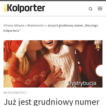
Skip to content
Search
Me
Strona Główna
»
Wiadomości
»
Już jest grudniowy numer „Naszego
Kolportera”
WIADOMOŚCI
Już jest grudniowy numer